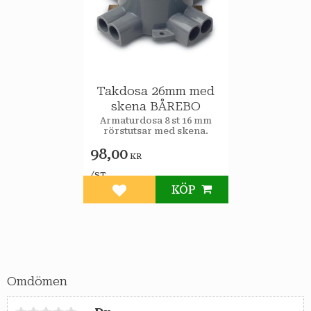
Takdosa 26mm med
skena BÅREBO
Armaturdosa 8 st 16 mm
rörstutsar med skena.
98,00
KR
/
ST
KÖP
Lägg till i favoriter
Omdömen