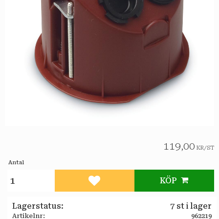
119,00
KR
/
ST
Antal
KÖP
Lägg till i favoriter
Lagerstatus
7 st i lager
Artikelnr
962219