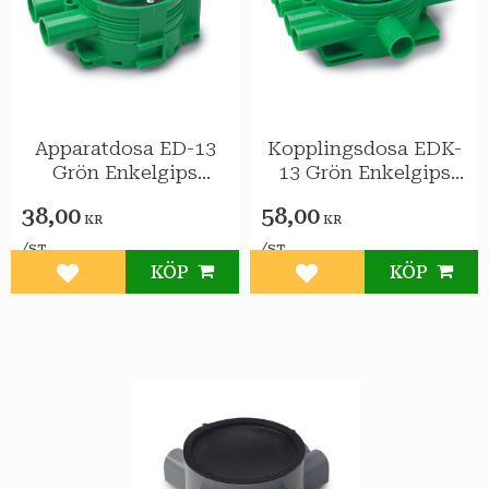
Apparatdosa ED-13
Kopplingsdosa EDK-
Grön Enkelgips
13 Grön Enkelgips
BÅREBO
BÅREBO
38,00
58,00
KR
KR
/
/
ST
ST
KÖP
KÖP
Lägg till i favoriter
Lägg till i favoriter