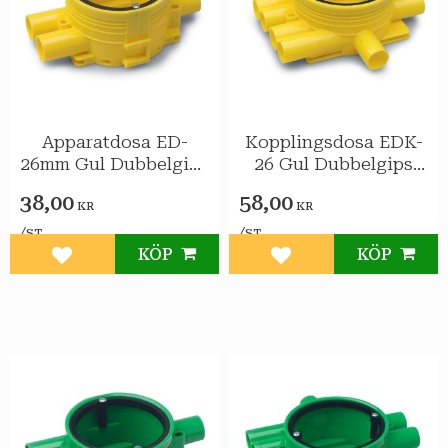
Apparatdosa ED-
Kopplingsdosa EDK-
26mm Gul Dubbelgips
26 Gul Dubbelgips
BÅREBO
BÅREBO
38,00
58,00
KR
KR
/
/
ST
ST
KÖP
KÖP
Lägg till i favoriter
Lägg till i favoriter