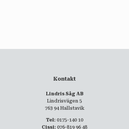
email
PRENUMERERA
Kontakt
Lindris Såg AB
Lindrisvägen 5
763 94 Hallstavik
Tel
: 0175-140 10
Cissi
: 076-819 96 48