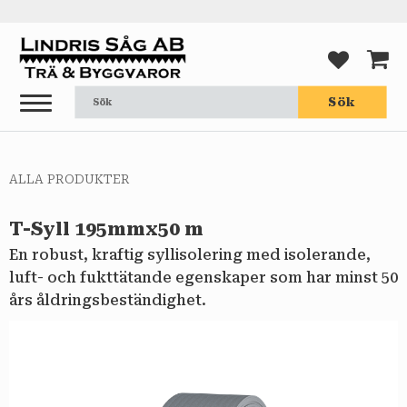
Meny
FAVORI
KUND
Sök
ALLA PRODUKTER
T-Syll 195mmx50 m
En robust, kraftig syllisolering med isolerande,
luft- och fukttätande egenskaper som har minst 50
års åldringsbeständighet.