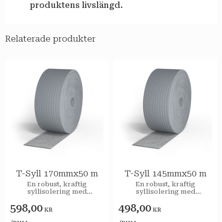
produktens livslängd.
Relaterade produkter
T-Syll 170mmx50 m
T-Syll 145mmx50 m
En robust, kraftig
En robust, kraftig
syllisolering med
syllisolering med
isolerande, luft- och
isolerande, luft- och
598,00
498,00
fukttätande egenskaper
fukttätande egenskaper
KR
KR
som har minst 50 års
som har minst 50 års
åldringsbeständighet.
åldringsbeständighet.