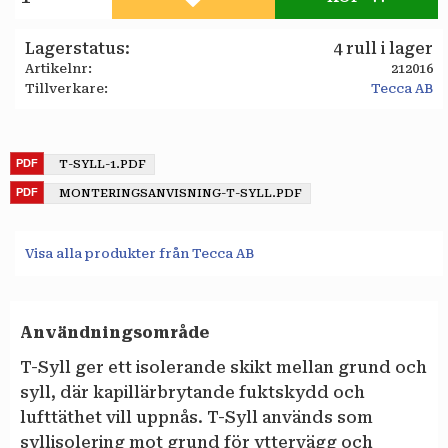
Lägg till i favoriter
Lagerstatus
4 rull i lager
Artikelnr
212016
Tillverkare
Tecca AB
T-SYLL-1.PDF
MONTERINGSANVISNING-T-SYLL.PDF
Visa alla produkter från Tecca AB
Användningsområde
T-Syll ger ett isolerande skikt mellan grund och
syll, där kapillärbrytande fuktskydd och
lufttäthet vill uppnås. T-Syll används som
syllisolering mot grund för yttervägg och