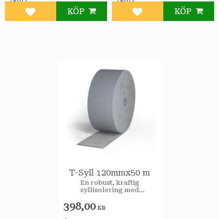
/
/
RULL
RULL
KÖP
KÖP
Lägg till i favoriter
Lägg till i favoriter
T-Syll 120mmx50 m
En robust, kraftig
syllisolering med
isolerande, luft- och
398,00
fukttätande egenskaper
KR
som har minst 50 års