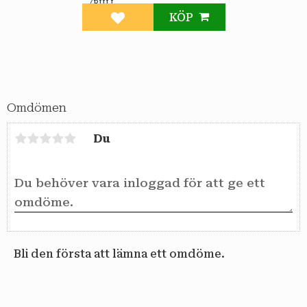
åldringsbeständighet.
/
RULL
KÖP
Lägg till i favoriter
Omdömen
Du
Bli den första att lämna ett omdöme.