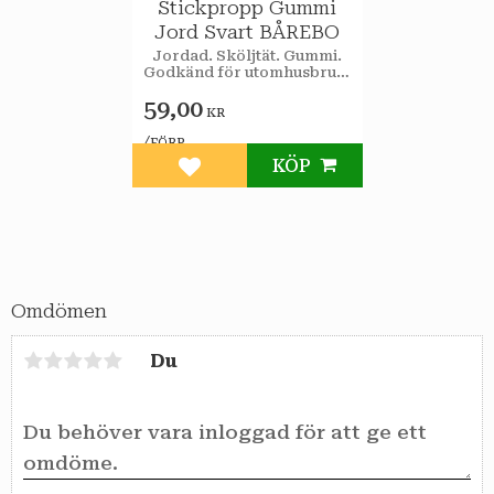
Stickpropp Gummi
Jord Svart BÅREBO
Jordad. Sköljtät. Gummi.
Godkänd för utomhusbruk.
IP 44. 16A. 230V.
59,00
KR
/
FÖRP
KÖP
Lägg till i favoriter
Omdömen
Du