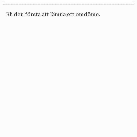
Bli den första att lämna ett omdöme.
email
PRENUMERERA