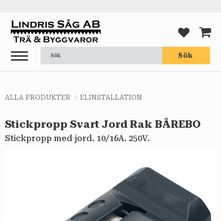
Meny
FAVORI
KUND
Sök
ALLA PRODUKTER
ELINSTALLATION
Stickpropp Svart Jord Rak BÅREBO
Stickpropp med jord. 10/16A. 250V.