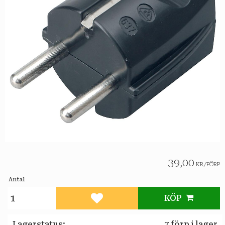
39,00
KR
/
FÖRP
Antal
KÖP
Lägg till i favoriter
Lagerstatus
7 förp i lager