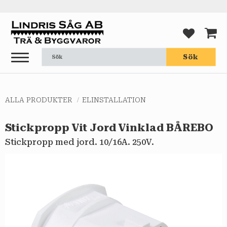
Meny
FAVORI
KUND
Sök
ALLA PRODUKTER
ELINSTALLATION
Stickpropp Vit Jord Vinklad BÅREBO
Stickpropp med jord. 10/16A. 250V.