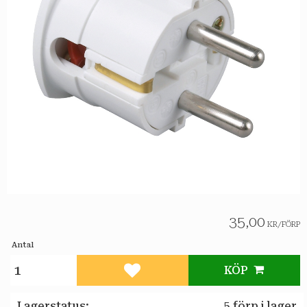
35,00
KR
/
FÖRP
Antal
KÖP
Lägg till i favoriter
Lagerstatus
5 förp i lager