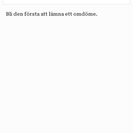
Bli den första att lämna ett omdöme.
email
PRENUMERERA