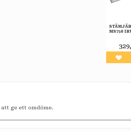
STÄMJÄR
MS750 I
329
Lägg 