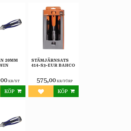
N 20MM
STÄMJÄRNSATS
RWIN
414-S3-EUR BAHCO
,00
575,00
/
/
KR
ST
KR
FÖRP
KÖP
KÖP
till i favoriter
Lägg till i favoriter