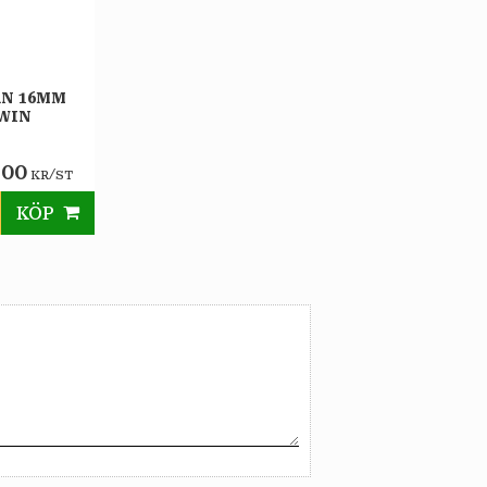
N 16MM
RWIN
,00
/
KR
ST
KÖP
till i favoriter