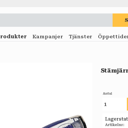
Produkter
Kampanjer
Tjänster
Öppettide
Stämjär
Antal
Lagersta
Artikelnr