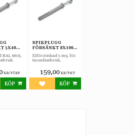
UGG
SPIKPLUGG
T 5X40
FÖRSÄNKT 8X100
FÖRP
FZB 50ST/PKT
d RAL 9010,
Elförzinkad 5 my, för
usbruk.
inomhusbruk.
0
159,00
/
/
KR
FÖRP
KR
PKT
KÖP
KÖP
till i favoriter
Lägg till i favoriter