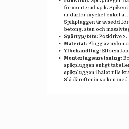
Funktion:
Spikpluggen ha
förmonterad spik. Spiken 
är därför mycket enkel at
Spikpluggen är avsedd för
betong, sten och massivte
Spårtyp/bits:
Pozidrive 3.
Material:
Plugg av nylon oc
Ytbehandling:
Elförzinkad
Monteringsanvisning:
Bo
spikpluggen enligt tabelle
spikpluggen i hålet tills k
Slå därefter in spiken me