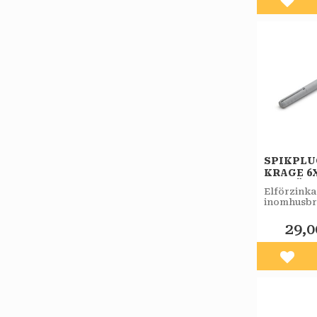
Lägg 
SPIKPL
KRAGE 6
7ST/FÖR
Elförzinka
inomhusbr
29,0
Lägg 