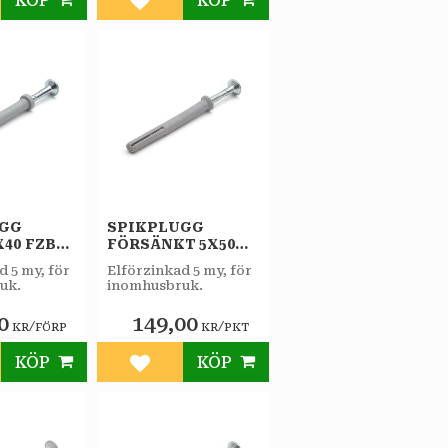
KÖP
KÖP
till i favoriter
Lägg till i favoriter
UGG
SPIKPLUGG
X40 FZB
FÖRSÄNKT 5X50
P
FZB 100ST/PKT
d 5 my, för
Elförzinkad 5 my, för
uk.
inomhusbruk.
0
149,00
/
/
KR
FÖRP
KR
PKT
KÖP
KÖP
till i favoriter
Lägg till i favoriter