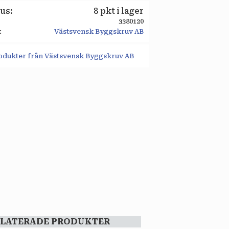
tus
8 pkt i lager
3380120
Västsvensk Byggskruv AB
rodukter från Västsvensk Byggskruv AB
ELATERADE PRODUKTER