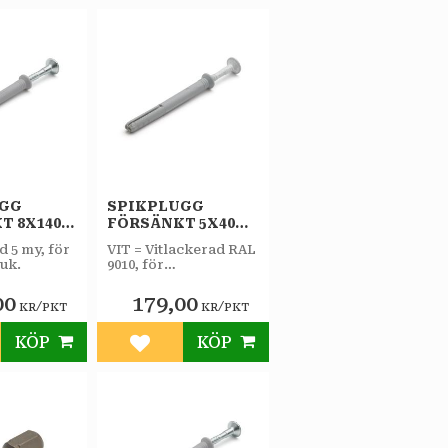
UGG
SPIKPLUGG
T 8X140
FÖRSÄNKT 5X40
/PKT
VIT 100ST/PKT
d 5 my, för
VIT = Vitlackerad RAL
uk.
9010, för
inomhusbruk.
00
179,00
/
/
KR
PKT
KR
PKT
KÖP
KÖP
till i favoriter
Lägg till i favoriter