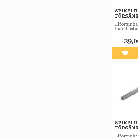
SPIKPL
FÖRSÄNK
FZB 3ST
Elförzinka
inomhusbr
29,0
Lägg 
SPIKPL
FÖRSÄNK
FZB 3ST
Elförzinka