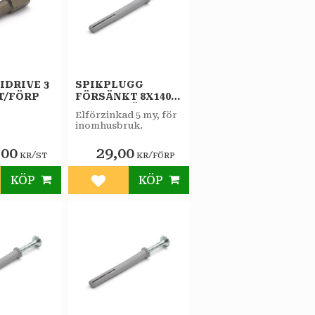
IDRIVE 3
SPIKPLUGG
ST/FÖRP
FÖRSÄNKT 8X140
FZB 2ST/FÖRP
Elförzinkad 5 my, för
inomhusbruk.
,00
29,00
/
/
KR
ST
KR
FÖRP
KÖP
KÖP
till i favoriter
Lägg till i favoriter