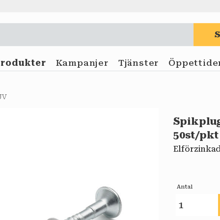
Produkter
Kampanjer
Tjänster
Öppettide
UV
Spikplug
50st/pkt
Elförzinka
Antal