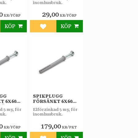
uk.
inomhusbruk.
0
29,00
/
/
KR
FÖRP
KR
FÖRP
KÖP
KÖP
till i favoriter
Lägg till i favoriter
UGG
SPIKPLUGG
T 6X60
FÖRSÄNKT 6X60
/FÖRP
FZB 100ST/PKT
d 5 my, för
Elförzinkad 5 my, för
uk.
inomhusbruk.
0
179,00
/
/
KR
FÖRP
KR
PKT