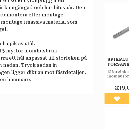
r en solid nylonplugg med
är kamgängad och har bitsspår. Den
t demontera efter montage.
 montage i massiva material som
gel.
h spik av stål.
 5 my, för inomhusbruk.
rra ett hål anpassat till storleken på
SPIKPL
FÖRSÄNK
n nedan. Tryck sedan in
FZB 50ST
Elförzinka
ragen ligger dikt an mot fästdetaljen.
inomhusbr
d en hammare.
239,
Lägg 