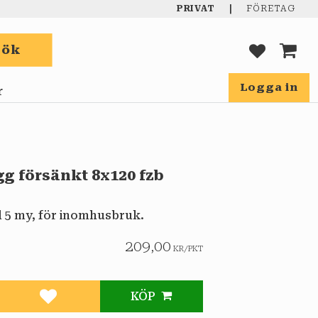
|
PRIVAT
FÖRETAG
Sök
FAVORIT
KUND
Logga in
r
g försänkt 8x120 fzb
d 5 my, för inomhusbruk.
209,00
KR
/
PKT
KÖP
Lägg till i favoriter