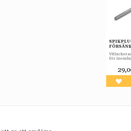
SPIKPL
FÖRSÄNK
VIT 6ST/
Vitlackera
för inomh
29,0
Lägg 