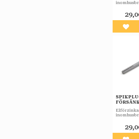
inomhusbr
29,0
Lägg 
SPIKPL
FÖRSÄNK
FZB 5ST
Elförzinka
inomhusbr
29,0