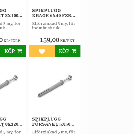
UGG
SPIKPLUGG
T 8X100
KRAGE 6X40 FZB
/FÖRP
100ST/PKT
d 5 my, för
Elförzinkad 5 my, för
uk.
inomhusbruk.
0
159,00
/
/
KR
FÖRP
KR
PKT
KÖP
KÖP
till i favoriter
Lägg till i favoriter
UGG
SPIKPLUGG
T 8X120
FÖRSÄNKT 5X50
/FÖRP
FZB 6ST/FÖRP
d 5 my, för
Elförzinkad 5 my, för