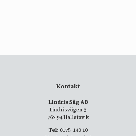
email
PRENUMERERA
Kontakt
Lindris Såg AB
Lindrisvägen 5
763 94 Hallstavik
Tel
: 0175-140 10