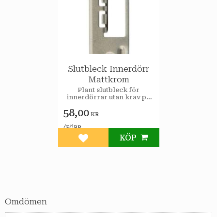
Slutbleck Innerdörr
Mattkrom
Plant slutbleck för
innerdörrar utan krav på
godkänd låsenhet.
58,00
Används tillsammans med
KR
innerdörrlås. Levereras
med skruv.
/
FÖRP
KÖP
Lägg till i favoriter
Omdömen