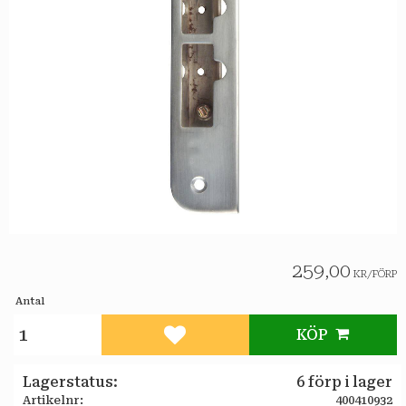
259,00
KR
/
FÖRP
Antal
KÖP
Lägg till i favoriter
Lagerstatus
6 förp i lager
Artikelnr
400410932