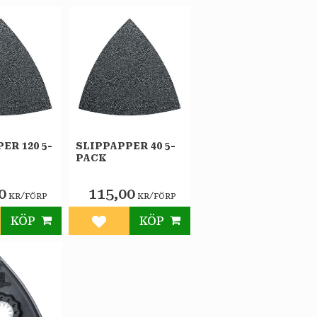
ER 120 5-
SLIPPAPPER 40 5-
PACK
0
115,00
/
/
KR
FÖRP
KR
FÖRP
KÖP
KÖP
till i favoriter
Lägg till i favoriter