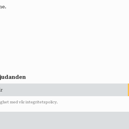
me.
rbjudanden
lighet med vår
integritetspolicy
.