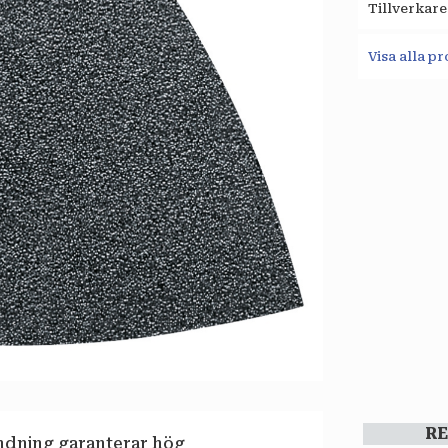
Tillverkare
Visa alla 
R
ndning garanterar hög