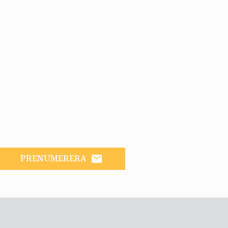
email
PRENUMERERA