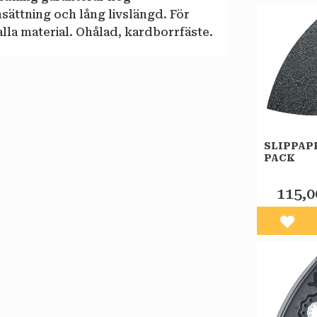
nsättning och lång livslängd. För
lla material. Ohålad, kardborrfäste.
SLIPPAPP
PACK
115,0
Lägg 