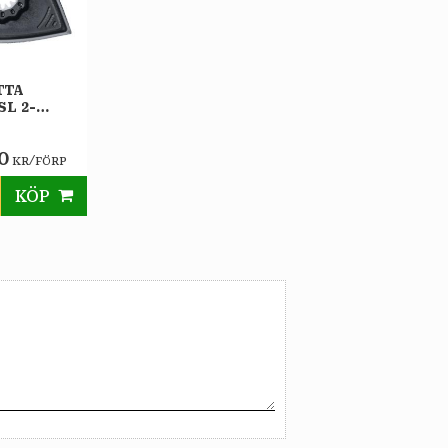
TTA
L 2-
0
/
KR
FÖRP
KÖP
till i favoriter