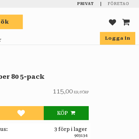
|
PRIVAT
FÖRETAG
Sök
FAVORIT
KUND
Logga in
r
per 80 5-pack
115,00
KR
/
FÖRP
KÖP
Lägg till i favoriter
tus
3 förp i lager
903134