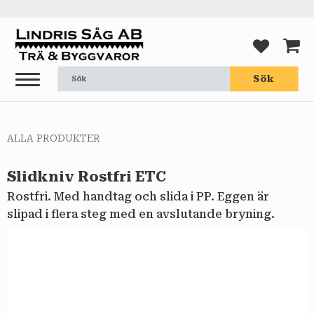
Meny
FAVORI
KUND
Sök
ALLA PRODUKTER
Slidkniv Rostfri ETC
Rostfri. Med handtag och slida i PP. Eggen är
slipad i flera steg med en avslutande bryning.