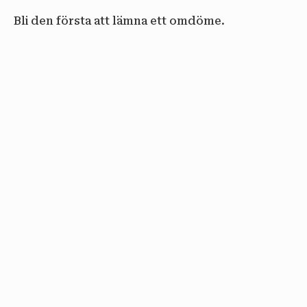
Bli den första att lämna ett omdöme.
email
PRENUMERERA