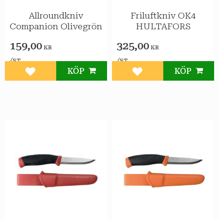
Allroundkniv
Friluftkniv OK4
Companion Olivegrön
HULTAFORS
159,00
325,00
KR
KR
/
/
ST
ST
KÖP
KÖP
Lägg till i favoriter
Lägg till i favoriter