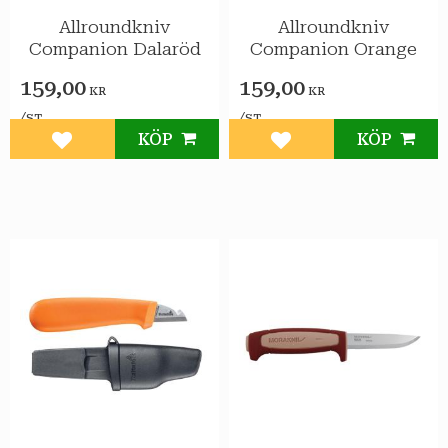
Allroundkniv
Allroundkniv
Companion Dalaröd
Companion Orange
159,00
159,00
KR
KR
/
/
ST
ST
KÖP
KÖP
Lägg till i favoriter
Lägg till i favoriter