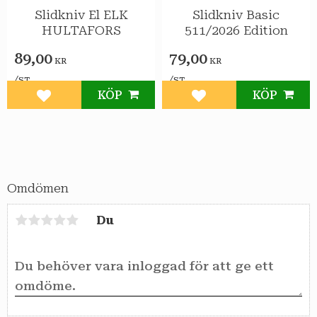
Slidkniv El ELK
Slidkniv Basic
HULTAFORS
511/2026 Edition
89,00
79,00
KR
KR
/
/
ST
ST
KÖP
KÖP
Lägg till i favoriter
Lägg till i favoriter
Omdömen
Du