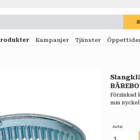
Produkter
Kampanjer
Tjänster
Öppettide
Slangkl
BÅREBO
Förzinkad k
mm nyckelv
Antal