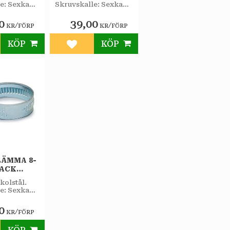
e: Sexkant
Skruvskalle: Sexkant
elvidd
7 mm nyckelvidd
lspår.
samt mejselspår.
0
39,00
/
/
KR
FÖRP
KR
FÖRP
KÖP
KÖP
till i favoriter
Lägg till i favoriter
ÄMMA 8-
PACK
kolstål.
e: Sexkant
elvidd
lspår.
0
/
KR
FÖRP