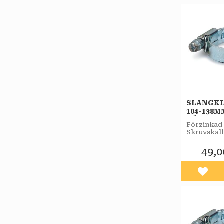
SLANGK
104-138M
BÅREBO
Förzinkad 
Skruvskall
7 mm nyck
samt mejse
49,0
Lägg 