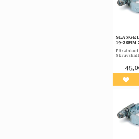
SLANGK
19-28MM 
BÅREBO
Förzinkad 
Skruvskall
7 mm nyck
samt mejse
45,0
Lägg 