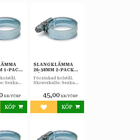
LÄMMA
SLANGKLÄMMA
M 1-PACK
26-38MM 2-PACK
BÅREBO
kolstål.
Förzinkad kolstål.
e: Sexkant
Skruvskalle: Sexkant
elvidd
7 mm nyckelvidd
lspår.
samt mejselspår.
0
45,00
/
/
KR
FÖRP
KR
FÖRP
KÖP
KÖP
till i favoriter
Lägg till i favoriter