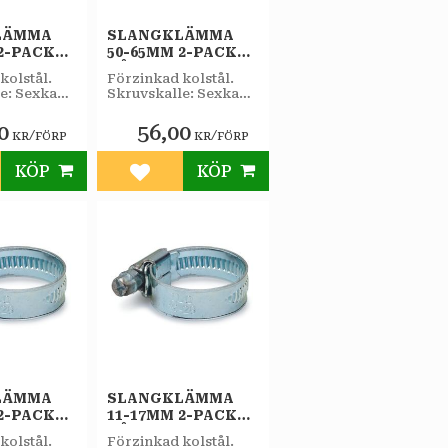
LÄMMA
SLANGKLÄMMA
2-PACK
50-65MM 2-PACK
BÅREBO
kolstål.
Förzinkad kolstål.
e: Sexkant
Skruvskalle: Sexkant
elvidd
7 mm nyckelvidd
lspår.
samt mejselspår.
0
56,00
/
/
KR
FÖRP
KR
FÖRP
KÖP
KÖP
till i favoriter
Lägg till i favoriter
LÄMMA
SLANGKLÄMMA
2-PACK
11-17MM 2-PACK
BÅREBO
kolstål.
Förzinkad kolstål.