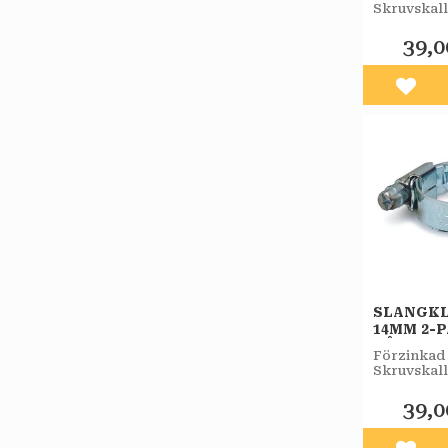
Skruvskall
7 mm nyck
samt mejse
39,0
Lägg 
SLANGKL
14MM 2-
BÅREBO
Förzinkad 
Skruvskall
7 mm nyck
samt mejse
39,0