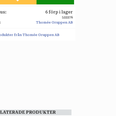
Lägg till i favoriter
tus
6 förp i lager
522276
Thomée Gruppen AB
produkter från Thomée Gruppen AB
ELATERADE PRODUKTER