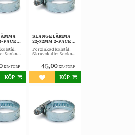
LÄMMA
SLANGKLÄMMA
2-PACK
22-32MM 2-PACK
BÅREBO
kolstål.
Förzinkad kolstål.
e: Sexkant
Skruvskalle: Sexkant
elvidd
7 mm nyckelvidd
lspår.
samt mejselspår.
0
45,00
/
/
KR
FÖRP
KR
FÖRP
KÖP
KÖP
till i favoriter
Lägg till i favoriter