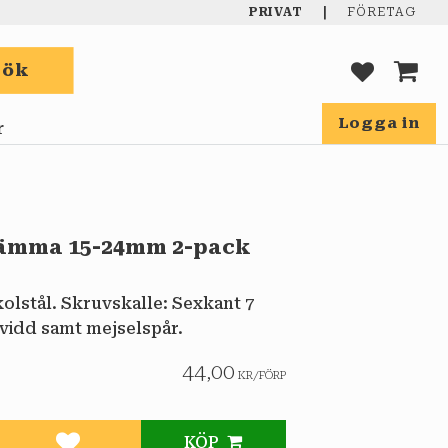
|
PRIVAT
FÖRETAG
Sök
FAVORIT
KUND
Logga in
r
ämma 15-24mm 2-pack
olstål. Skruvskalle: Sexkant 7
idd samt mejselspår.
44,00
KR
/
FÖRP
KÖP