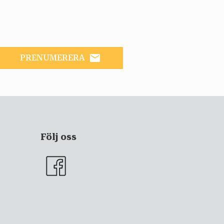
email
PRENUMERERA
Följ oss