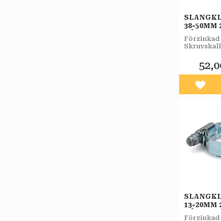
SLANGK
38-50MM 
BÅREBO
Förzinkad 
Skruvskall
7 mm nyck
samt mejse
52,0
Lägg 
SLANGK
13-20MM 
BÅREBO
Förzinkad 