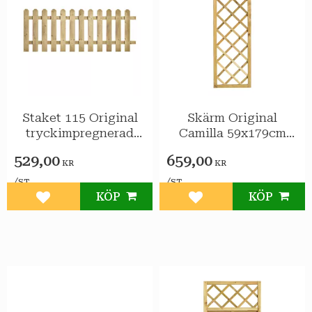
Staket 115 Original
Skärm Original
tryckimpregnerad
Camilla 59x179cm
gran 200x59,5cm FSC
tryckimpreg gran
529,00
659,00
KR
KR
/
/
ST
ST
KÖP
KÖP
Lägg till i favoriter
Lägg till i favoriter