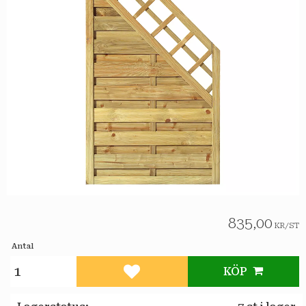
835,00
KR
/
ST
Antal
KÖP
Lägg till i favoriter