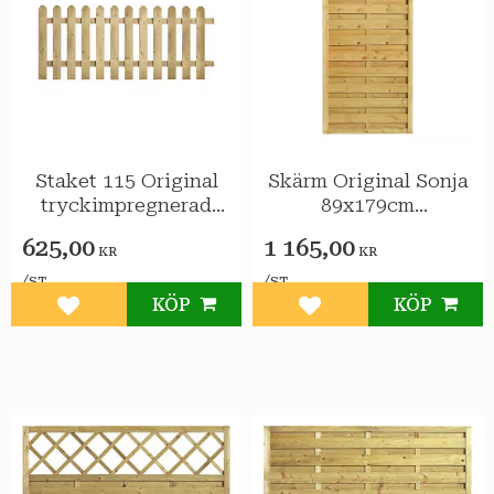
Staket 115 Original
Skärm Original Sonja
tryckimpregnerad
89x179cm
gran 200x78cm FSC
tryckimpreg gran
625,00
1 165,00
KR
KR
/
/
ST
ST
KÖP
KÖP
Lägg till i favoriter
Lägg till i favoriter