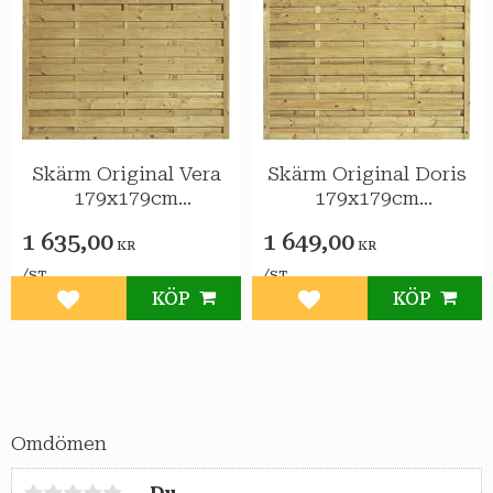
Skärm Original Vera
Skärm Original Doris
179x179cm
179x179cm
tryckimpreg gran
tryckimpreg gran
1 635,00
1 649,00
KR
KR
/
/
ST
ST
KÖP
KÖP
Lägg till i favoriter
Lägg till i favoriter
Omdömen