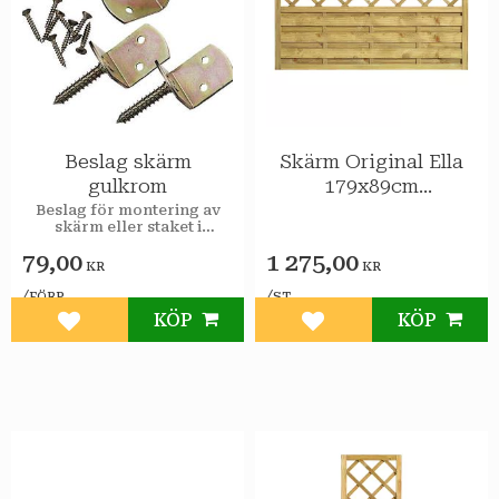
Beslag skärm
Skärm Original Ella
gulkrom
179x89cm
tryckimpreg gran
Beslag för montering av
skärm eller staket i
gulkromaterad stål. Vid
79,00
1 275,00
användning av dessa bör
KR
KR
man förborra först för
lättare montering.
/
/
FÖRP
ST
KÖP
KÖP
Lägg till i favoriter
Lägg till i favoriter