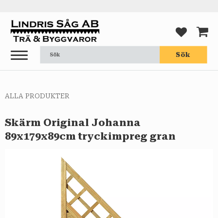
Meny
FAVORI
KUND
Sök
ALLA PRODUKTER
Skärm Original Johanna
89x179x89cm tryckimpreg gran