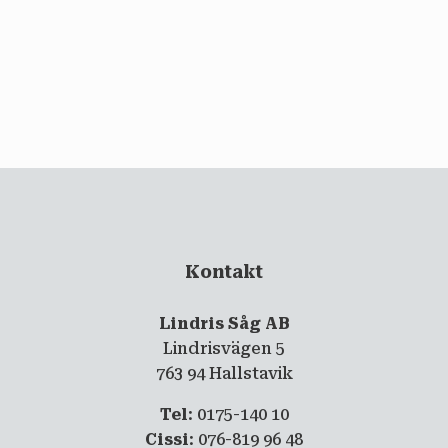
email
PRENUMERERA
Kontakt
Lindris Såg AB
Lindrisvägen 5
763 94 Hallstavik
Tel
: 0175-140 10
Cissi
: 076-819 96 48