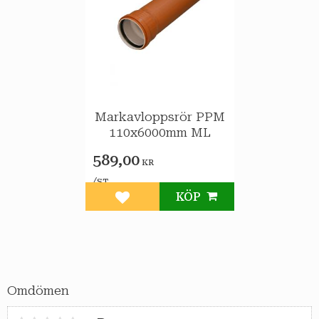
Markavloppsrör PPM
110x6000mm ML
589,00
KR
/
ST
KÖP
Lägg till i favoriter
Omdömen