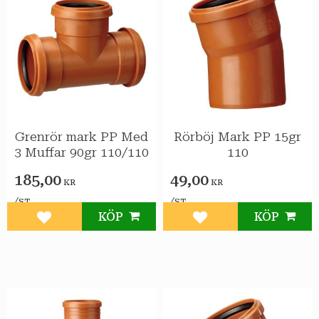
Grenrör mark PP Med
Rörböj Mark PP 15gr
3 Muffar 90gr 110/110
110
185,00
49,00
KR
KR
/
/
ST
ST
KÖP
KÖP
Lägg till i favoriter
Lägg till i favoriter