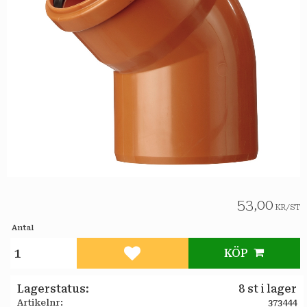
53,00
KR
/
ST
Antal
KÖP
Lägg till i favoriter
Lagerstatus
8 st i lager
Artikelnr
373444