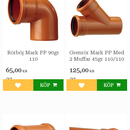
Rörböj Mark PP 90gr
Grenrör Mark PP Med
110
2 Muffar 45gr 110/110
65,00
125,00
KR
KR
/
/
ST
ST
KÖP
KÖP
Lägg till i favoriter
Lägg till i favoriter