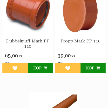
Dubbelmuff Mark PP
Propp Mark PP 110
110
65,00
39,00
KR
KR
/
/
ST
ST
KÖP
KÖP
Lägg till i favoriter
Lägg till i favoriter