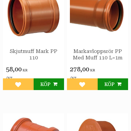
Skjutmuff Mark PP
Markavloppsrör PP
110
Med Muff 110 L=1m
58,00
278,00
KR
KR
/
/
ST
ST
KÖP
KÖP
Lägg till i favoriter
Lägg till i favoriter