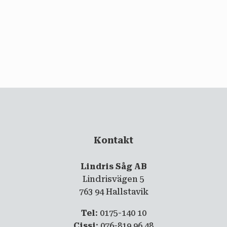
email
PRENUMERERA
Kontakt
Lindris Såg AB
Lindrisvägen 5
763 94 Hallstavik
Tel
: 0175-140 10
Cissi
: 076-819 96 48