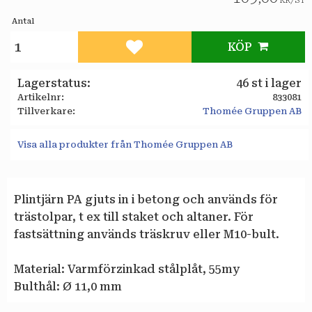
KR
/
ST
Antal
KÖP
Lägg till i favoriter
Lagerstatus
46 st i lager
Artikelnr
833081
Tillverkare
Thomée Gruppen AB
Visa alla produkter från Thomée Gruppen AB
Plintjärn PA gjuts in i betong och används för
trästolpar, t ex till staket och altaner. För
fastsättning används träskruv eller M10-bult.
Material: Varmförzinkad stålplåt, 55my
Bulthål: Ø 11,0 mm