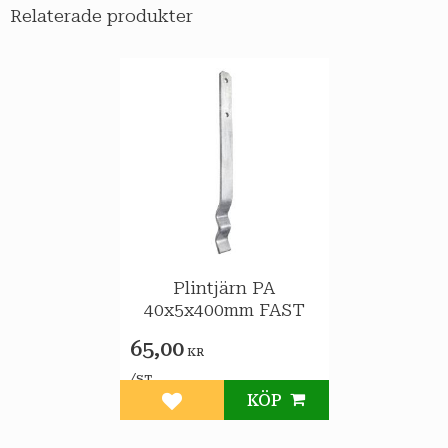
Relaterade produkter
Plintjärn PA
40x5x400mm FAST
65,00
KR
/
ST
KÖP
Lägg till i favoriter