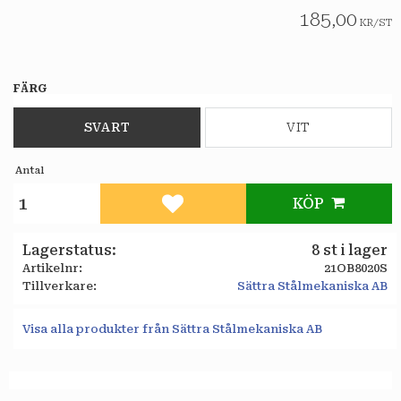
185,00
KR
/
ST
FÄRG
SVART
VIT
Antal
KÖP
Lägg till i favoriter
Lagerstatus
8 st i lager
Artikelnr
21OB8020S
Tillverkare
Sättra Stålmekaniska AB
Visa alla produkter från Sättra Stålmekaniska AB