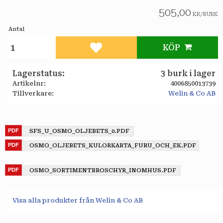
505,00
KR
/
BURK
Antal
KÖP
Lägg till i favoriter
Lagerstatus
3 burk i lager
Artikelnr
4006850013739
Tillverkare
Welin & Co AB
SFS_U_OSMO_OLJEBETS_0.PDF
OSMO_OLJEBETS_KULORKARTA_FURU_OCH_EK.PDF
OSMO_SORTIMENTBROSCHYR_INOMHUS.PDF
Visa alla produkter från Welin & Co AB