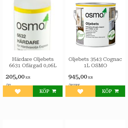
Härdare Oljebets
Oljebets 3543 Cognac
6631 Ofärgad 0,06L
1L OSMO
205,00
945,00
KR
KR
/
/
FL
BURK
KÖP
KÖP
Lägg till i favoriter
Lägg till i favoriter