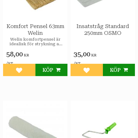
Komfort Pensel 63mm
Insatstråg Standard
Welin
250mm OSMO
Welin komfortpensel är
idealisk för strykning av
olja eller hårdvaxolja.
58,00
35,00
KR
KR
/
/
ST
ST
KÖP
KÖP
Lägg till i favoriter
Lägg till i favoriter