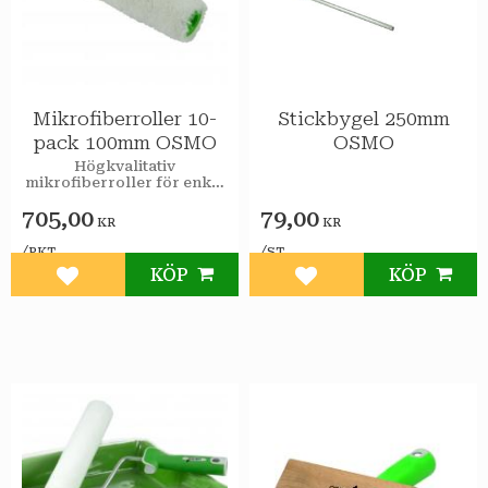
Mikrofiberroller 10-
Stickbygel 250mm
pack 100mm OSMO
OSMO
​Högkvalitativ
mikrofiberroller för enkel
applicering av bland annat
705,00
79,00
Osmo Hårdvaxolja med
KR
KR
och utan pigment eller
Osmo Oljebets.
/
/
PKT
ST
KÖP
KÖP
Lägg till i favoriter
Lägg till i favoriter