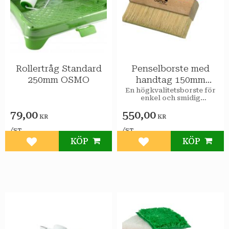
Rollertråg Standard
Penselborste med
250mm OSMO
handtag 150mm
OSMO
En högkvalitetsborste för
enkel och smidig
applicering av Osmos
79,00
550,00
oljebaserade produkter
KR
KR
inom- och utomhus.
/
/
ST
ST
KÖP
KÖP
Lägg till i favoriter
Lägg till i favoriter