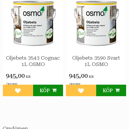
Oljebets 3543 Cognac
Oljebets 3590 Svart
1L OSMO
1L OSMO
945,00
945,00
KR
KR
/
/
BURK
BURK
KÖP
KÖP
Lägg till i favoriter
Lägg till i favoriter
Omdömen