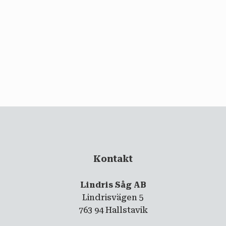
email
PRENUMERERA
Kontakt
Lindris Såg AB
Lindrisvägen 5
763 94 Hallstavik