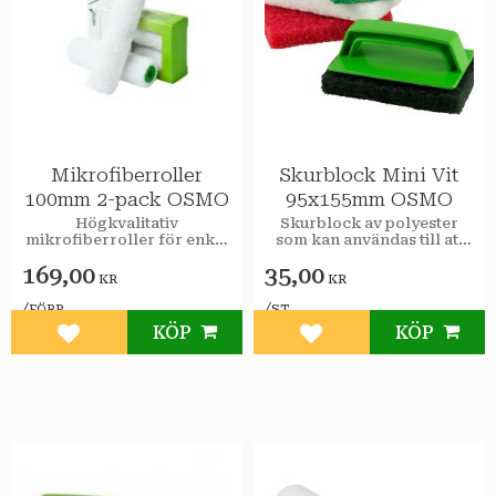
Mikrofiberroller
Skurblock Mini Vit
100mm 2-pack OSMO
95x155mm OSMO
Högkvalitativ
Skurblock av polyester
mikrofiberroller för enkel
som kan användas till att
applicering av bland annat
ytbehandla eller rengöra
169,00
35,00
Osmo Hårdvaxolja med
för hand på mindre ytor.
KR
KR
och utan pigment eller
Osmo Oljebets.
/
/
FÖRP
ST
KÖP
KÖP
Lägg till i favoriter
Lägg till i favoriter