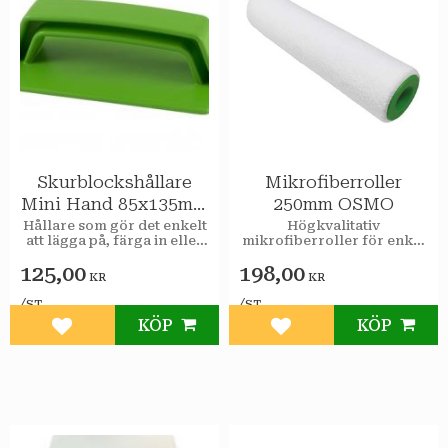
Skurblockshållare
Mikrofiberroller
Mini Hand 85x135mm
250mm OSMO
OSMO
Hållare som gör det enkelt
​Högkvalitativ
att lägga på, färga in eller
mikrofiberroller för enkel
ytbehandla för hand på ex.
applicering av bland annat
125,00
198,00
bordsskivor och
Osmo Hårdvaxolja med
KR
KR
bänkskivor.
och utan pigment eller
Osmo Oljebets.
/
/
ST
ST
KÖP
KÖP
Lägg till i favoriter
Lägg till i favoriter