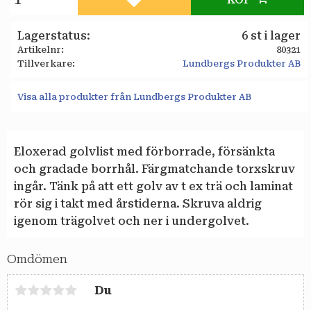
Lägg till i favoriter
Lagerstatus
6 st i lager
Artikelnr
80321
Tillverkare
Lundbergs Produkter AB
Visa alla produkter från Lundbergs Produkter AB
Eloxerad golvlist med förborrade, försänkta
och gradade borrhål. Färgmatchande torxskruv
ingår. Tänk på att ett golv av t ex trä och laminat
rör sig i takt med årstiderna. Skruva aldrig
igenom trägolvet och ner i undergolvet.
Omdömen
Du