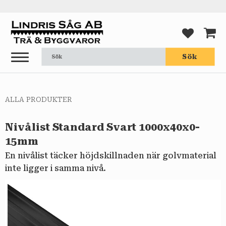
Meny
FAVORI
KUND
Sök
ALLA PRODUKTER
Nivålist Standard Svart 1000x40x0-
15mm
​En nivålist täcker höjdskillnaden när golvmaterial
inte ligger i samma nivå.