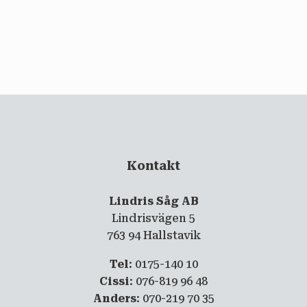
email
PRENUMERERA
Kontakt
Lindris Såg AB
Lindrisvägen 5
763 94 Hallstavik
Tel
: 0175-140 10
Cissi
: 076-819 96 48
Anders
: 070-219 70 35