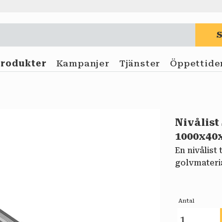
Produkter
Kampanjer
Tjänster
Öppettide
Nivålist
1000x40
​En nivålis
golvmateria
Antal