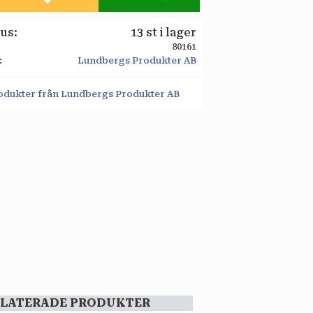
Lägg till i favoriter
tus
13 st i lager
80161
Lundbergs Produkter AB
rodukter från Lundbergs Produkter AB
ELATERADE PRODUKTER