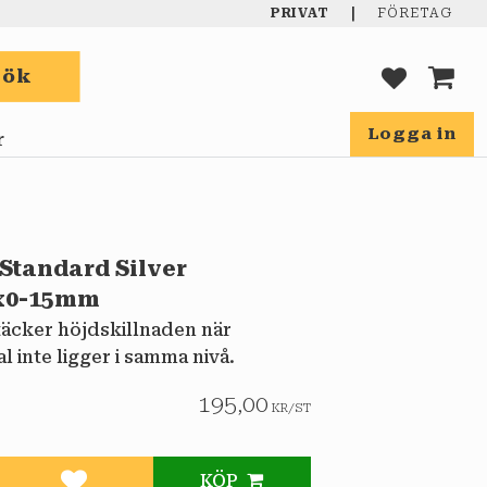
|
PRIVAT
FÖRETAG
Sök
FAVORIT
KUND
Logga in
r
 Standard Silver
x0-15mm
t täcker höjdskillnaden när
l inte ligger i samma nivå.
195,00
KR
/
ST
KÖP