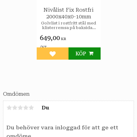
Nivålist Fix Rostfri
2000x40x0-10mm
Golvlist i rostfritt stål med
klisterremsa på baksidan
för enkel montering.
649,00
KR
/
ST
KÖP
Lägg till i favoriter
Omdömen
Du