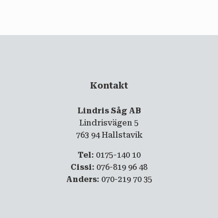
email
PRENUMERERA
Kontakt
Lindris Såg AB
Lindrisvägen 5
763 94 Hallstavik
Tel
: 0175-140 10
Cissi
: 076-819 96 48
Anders
: 070-219 70 35