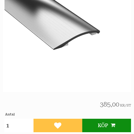
385,00
KR
/
ST
Antal
KÖP
Lägg till i favoriter