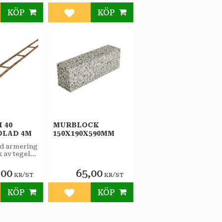
KÖP
KÖP
till i favoriter
Lägg till i favoriter
I 40
MURBLOCK
DLAD 4M
150X190X590MM
id armering
 av tegel
rblock.
,00
65,00
/
/
KR
ST
KR
ST
KÖP
KÖP
till i favoriter
Lägg till i favoriter