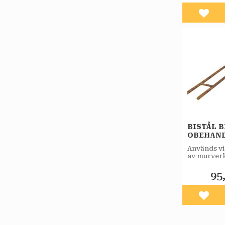
Lägg 
BISTÅL B
OBEHAN
Används v
av murverk
eller
lättklinke
95
Lägg 