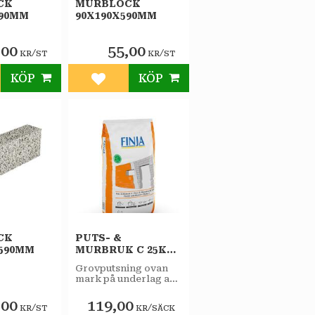
CK
MURBLOCK
590MM
90X190X590MM
,00
55,00
/
/
KR
ST
KR
ST
KÖP
KÖP
till i favoriter
Lägg till i favoriter
CK
PUTS- &
X590MM
MURBRUK C 25KG
FINJA
Grovputsning ovan
mark på underlag av
murverk. Murning av
icke bärande
,00
119,00
/
/
KR
ST
KR
SÄCK
konstruktioner.