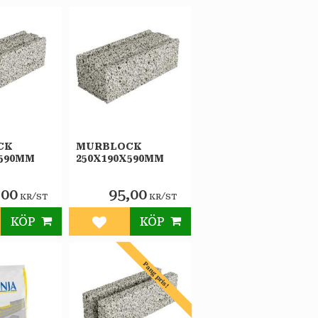
CK
MURBLOCK
X590MM
250X190X590MM
,00
95,00
/
/
KR
ST
KR
ST
KÖP
KÖP
till i favoriter
Lägg till i favoriter
Pang pris!