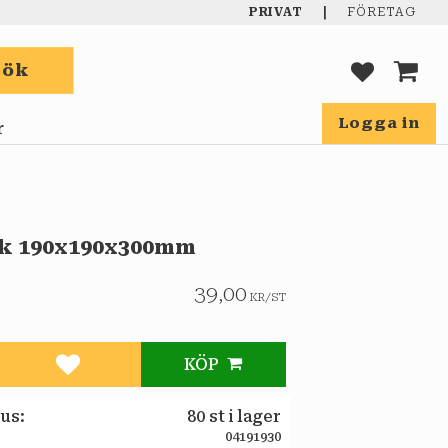
|
PRIVAT
FÖRETAG
Sök
FAVORIT
KUND
Logga in
r
k 190x190x300mm
39,00
KR
/
ST
KÖP
Lägg till i favoriter
tus
80 st i lager
04191930