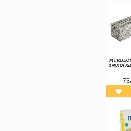
MURBLO
190X190
75
Lägg 