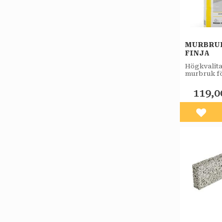
MURBRUK
FINJA
Högkvalita
murbruk f
av exempel
lättklinke
119,0
tegel och
betonghåls
Lägg 