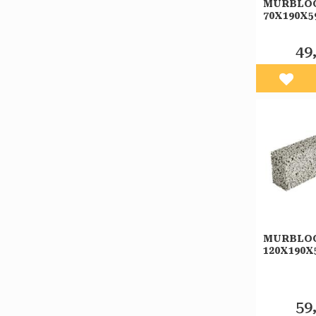
MURBLO
70X190X
49
Lägg 
MURBLO
120X190
59