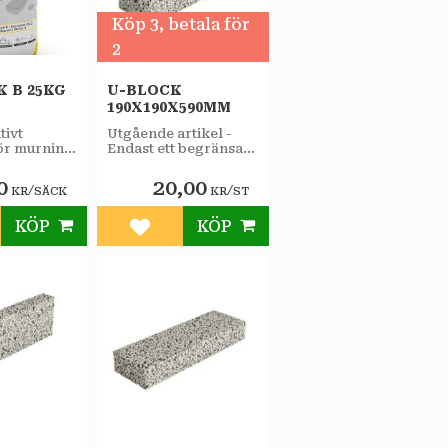
Köp 3, betala för
2
 B 25KG
U-BLOCK
190X190X590MM
tivt
Utgående artikel -
ör murning
Endast ett begränsat
vis
antal.
rblock,
0
20,00
/
/
KR
SÄCK
KR
ST
ten.
KÖP
KÖP
till i favoriter
Lägg till i favoriter