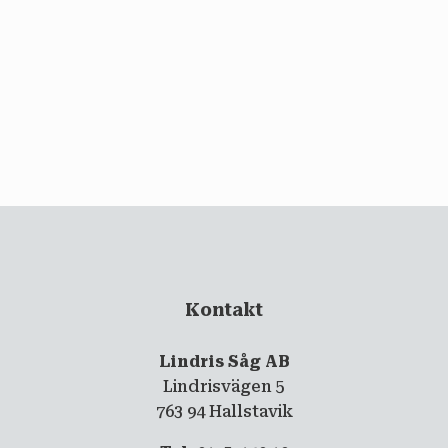
email
PRENUMERERA
Kontakt
Lindris Såg AB
Lindrisvägen 5
763 94 Hallstavik