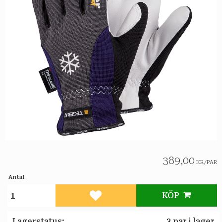
389,00
KR
/
PAR
Antal
KÖP
Lägg till i favoriter
Lagerstatus
3 par i lager