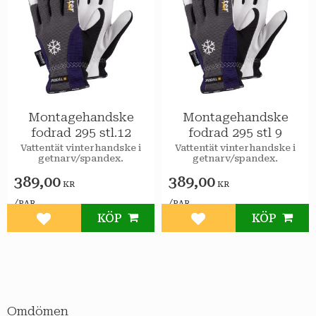
Montagehandske
Montagehandske
fodrad 295 stl.12
fodrad 295 stl 9
​Vattentät vinterhandske i
​Vattentät vinterhandske i
getnarv/spandex.
getnarv/spandex.
389,00
389,00
KR
KR
/
/
PAR
PAR
KÖP
KÖP
Lägg till i favoriter
Lägg till i favoriter
Omdömen