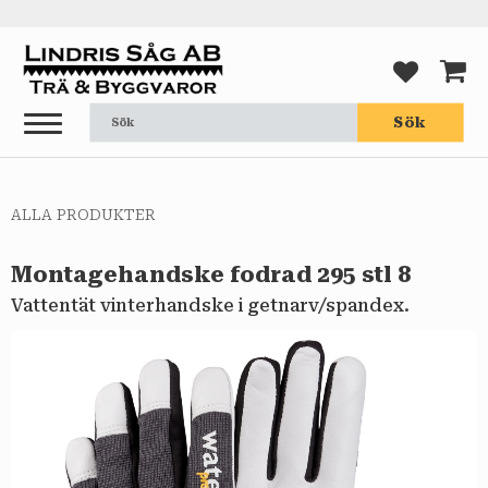
Meny
FAVORI
KUND
Sök
ALLA PRODUKTER
Montagehandske fodrad 295 stl 8
Vattentät vinterhandske i getnarv/spandex.