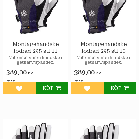
Montagehandske
Montagehandske
fodrad 295 stl 11
fodrad 295 stl 10
Vattentät vinterhandske i
Vattentät vinterhandske i
getnarv/spandex.
getnarv/spandex.
389,00
389,00
KR
KR
/
/
PAR
PAR
KÖP
KÖP
Lägg till i favoriter
Lägg till i favoriter