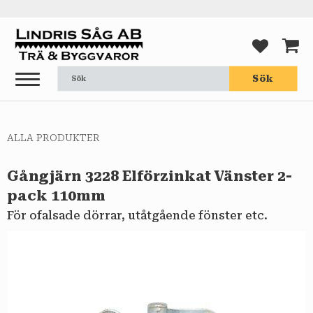
Meny
FAVORI
KUND
Sök
ALLA PRODUKTER
Gångjärn 3228 Elförzinkat Vänster 2-
pack 110mm
För ofalsade dörrar, utåtgående fönster etc.