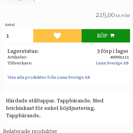
215,00
KR
/
FÖRP
Antal
KÖP
Lägg till i favoriter
Lagerstatus
3 förp i lager
Artikelnr
400005112
Tillverkare
Luna Sverige AB
Visa alla produkter från Luna Sverige AB
Härdade ståltappar. Tappbärande. Med
brickinkast för enkel höjdjustering.
Tappbärande.
Relaterade produkter