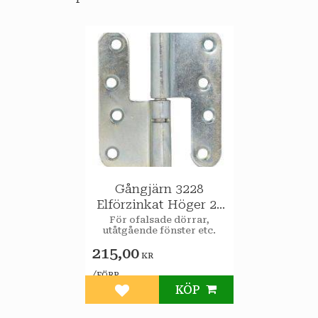
Gångjärn 3228
Elförzinkat Höger 2-
pack 110mm
För ofalsade dörrar,
utåtgående fönster etc.
215,00
KR
/
FÖRP
KÖP
Lägg till i favoriter