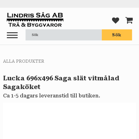
Meny
FAVORI
KUND
Sök
ALLA PRODUKTER
Lucka 696x496 Saga slät vitmålad
Sagaköket
Ca 1-5 dagars leveranstid till butiken.