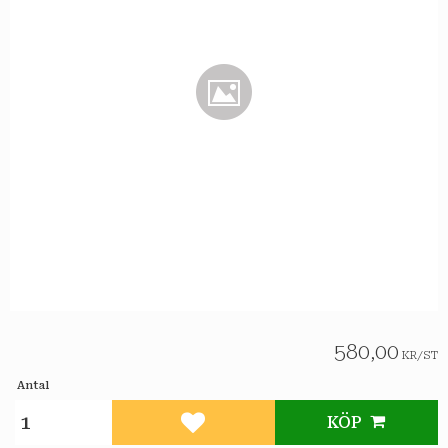
580,00
KR
/
ST
Antal
KÖP
Lägg till i favoriter