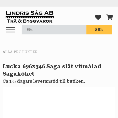
Meny
FAVORI
KUND
Sök
ALLA PRODUKTER
Lucka 696x346 Saga slät vitmålad
Sagaköket
Ca 1-5 dagars leveranstid till butiken.