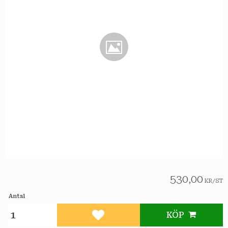
530,00
KR
/
ST
Antal
KÖP
Lägg till i favoriter