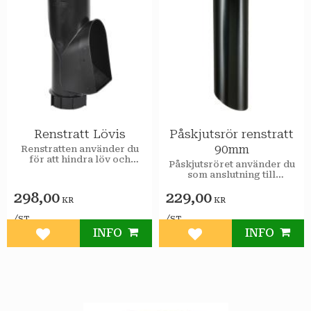
Renstratt Lövis
Påskjutsrör renstratt
90mm
Renstratten använder du
för att hindra löv och
Påskjutsröret använder du
kvistar från att orsaka
som anslutning till
stopp i markavloppet.
renstratten.
298,00
229,00
KR
KR
/
/
ST
ST
INFO
INFO
Lägg till i favoriter
Lägg till i favoriter