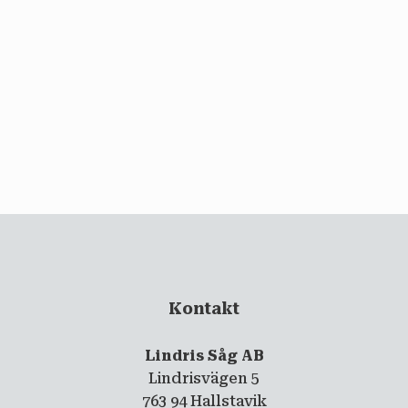
email
PRENUMERERA
Kontakt
Lindris Såg AB
Lindrisvägen 5
763 94 Hallstavik