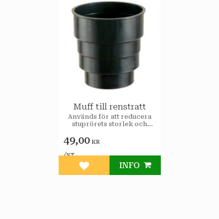
Muff till renstratt
Används för att reducera
stuprörets storlek och
monteras till renstratt eller
49,00
självrensande lövsil.
KR
/
ST
INFO
Lägg till i favoriter