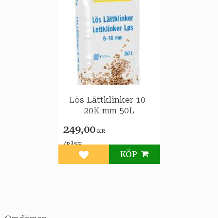
Lös Lättklinker 10-
20K mm 50L
249,00
KR
/
PÅSE
KÖP
Lägg till i favoriter