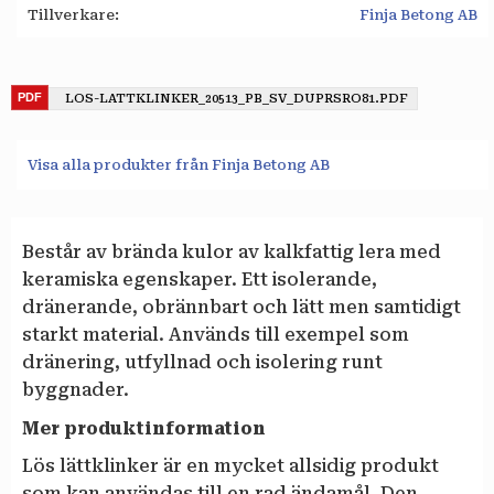
Tillverkare
Finja Betong AB
LOS-LATTKLINKER_20513_PB_SV_DUPRSRO81.PDF
Visa alla produkter från Finja Betong AB
Består av brända kulor av kalkfattig lera med
keramiska egenskaper. Ett isolerande,
dränerande, obrännbart och lätt men samtidigt
starkt material. Används till exempel som
dränering, utfyllnad och isolering runt
byggnader.
Mer produktinformation
Lös lättklinker är en mycket allsidig produkt
som kan användas till en rad ändamål. Den