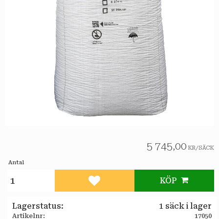
5 745,00
KR
/
SÄCK
Antal
KÖP
Lägg till i favoriter
Lagerstatus
1 säck i lager
Artikelnr
17050