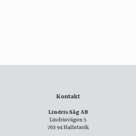
email
PRENUMERERA
Kontakt
Lindris Såg AB
Lindrisvägen 5
763 94 Hallstavik