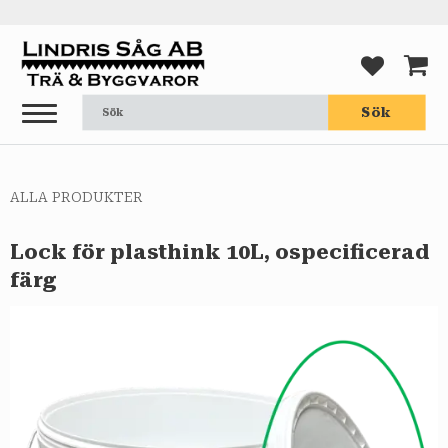
Meny
FAVORI
KUND
Sök
ALLA PRODUKTER
Lock för plasthink 10L, ospecificerad
färg