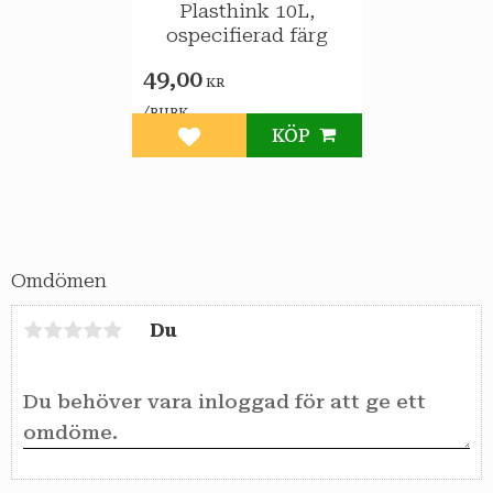
Plasthink 10L,
ospecifierad färg
49,00
KR
/
BURK
KÖP
Lägg till i favoriter
Omdömen
Du