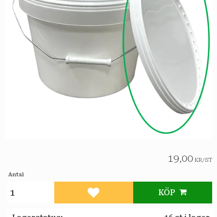
19,00
KR
/
ST
Antal
KÖP
Lägg till i favoriter