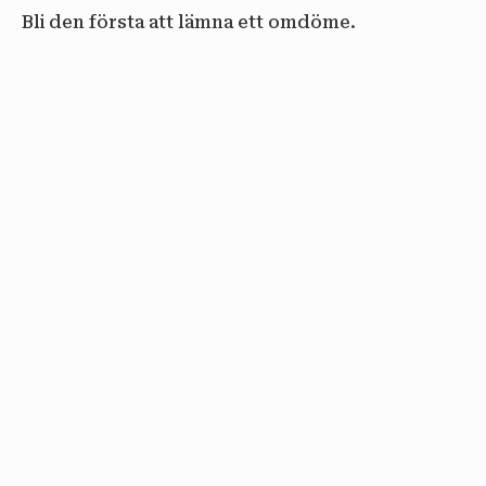
Bli den första att lämna ett omdöme.
email
PRENUMERERA