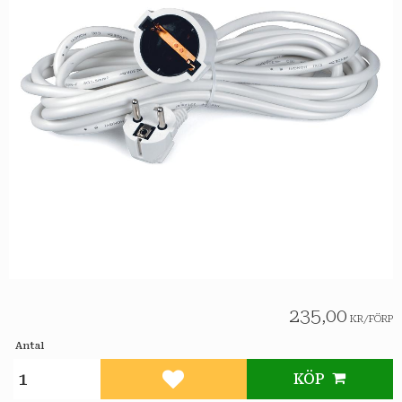
235,00
KR
/
FÖRP
Antal
KÖP
Lägg till i favoriter