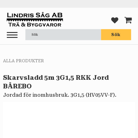
Meny
FAVORI
KUND
Sök
ALLA PRODUKTER
Skarvsladd 5m 3G1,5 RKK Jord
BÅREBO
Jordad för inomhusbruk. 3G1,5 (HV05VV-F).