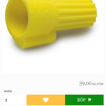
39,00
KR
/
FÖRP
Antal
KÖP
Lägg till i favoriter