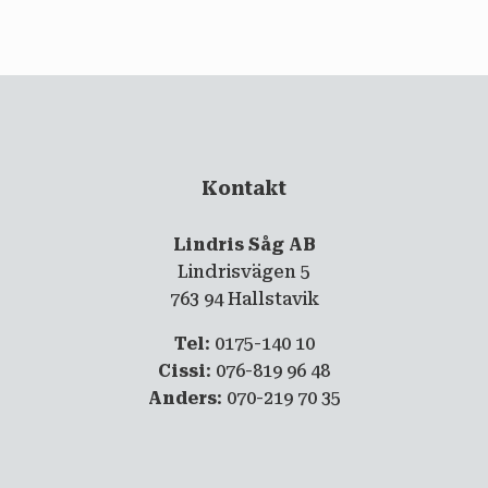
email
PRENUMERERA
Kontakt
Lindris Såg AB
Lindrisvägen 5
763 94 Hallstavik
Tel
: 0175-140 10
Cissi
: 076-819 96 48
Anders
: 070-219 70 35