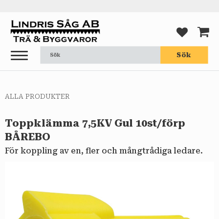
Meny
FAVORI
KUND
Sök
ALLA PRODUKTER
Toppklämma 7,5KV Gul 10st/förp
BÅREBO
För koppling av en, fler och mångtrådiga ledare.