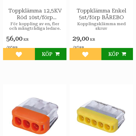
Toppklämma 12,5KV
Toppklämma Enkel
Röd 10st/förp
5st/förp BÅREBO
BÅREBO
För koppling av en, fler
Kopplingsklämma med
och mångtrådiga ledare.
skruv
56,00
29,00
KR
KR
/
/
FÖRP
FÖRP
KÖP
KÖP
Lägg till i favoriter
Lägg till i favoriter