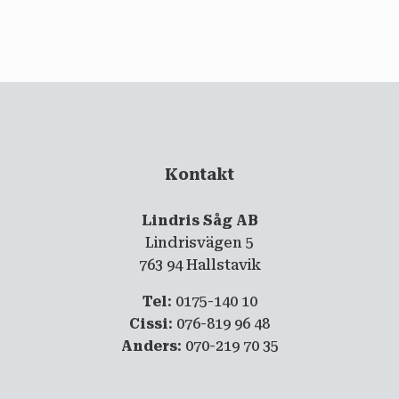
email
PRENUMERERA
Kontakt
Lindris Såg AB
Lindrisvägen 5
763 94 Hallstavik
Tel
: 0175-140 10
Cissi
: 076-819 96 48
Anders
: 070-219 70 35