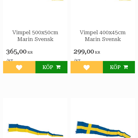
Vimpel 500x50cm
Vimpel 400x45cm
Marin Svensk
Marin Svensk
365,00
299,00
KR
KR
/
/
ST
ST
KÖP
KÖP
Lägg till i favoriter
Lägg till i favoriter