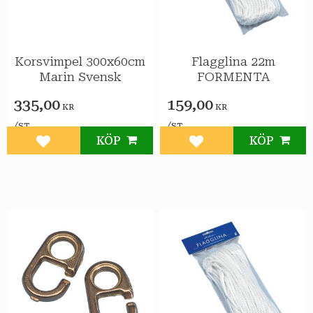
Korsvimpel 300x60cm
Flagglina 22m
Marin Svensk
FORMENTA
335,00
159,00
KR
KR
/
/
ST
ST
KÖP
KÖP
Lägg till i favoriter
Lägg till i favoriter