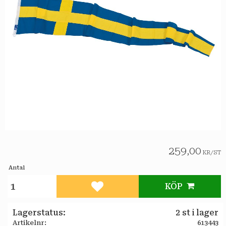
259,00
KR
/
ST
Antal
KÖP
Lägg till i favoriter
Lagerstatus
2 st i lager
Artikelnr
613443