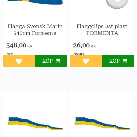
Flagga Svensk Marin
Flaggclips 2st plast
240cm Formenta
FORMENTA
548,00
26,00
KR
KR
/
/
ST
FÖRP
KÖP
KÖP
Lägg till i favoriter
Lägg till i favoriter