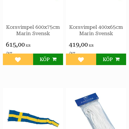
Korsvimpel 600x75cm
Korsvimpel 400x65cm
Marin Svensk
Marin Svensk
615,00
419,00
KR
KR
/
/
ST
ST
KÖP
KÖP
Lägg till i favoriter
Lägg till i favoriter