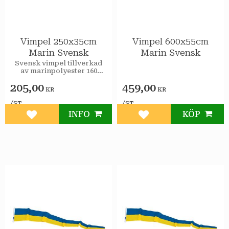
Vimpel 250x35cm
Vimpel 600x55cm
Marin Svensk
Marin Svensk
​Svensk vimpel tillverkad
av marinpolyester 160
g/m2. Dubbel livslängd.
205,00
459,00
Försedda med 2 st
KR
KR
monterade nylonclips per
vimpel.
/
/
ST
ST
INFO
KÖP
Lägg till i favoriter
Lägg till i favoriter