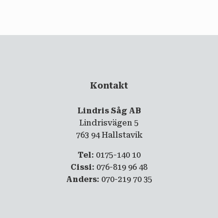
email
PRENUMERERA
Kontakt
Lindris Såg AB
Lindrisvägen 5
763 94 Hallstavik
Tel
: 0175-140 10
Cissi
: 076-819 96 48
Anders
: 070-219 70 35