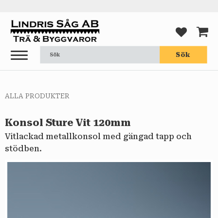
Meny
FAVORI
KUND
Sök
ALLA PRODUKTER
Konsol Sture Vit 120mm
Vitlackad metallkonsol med gängad tapp och
stödben.