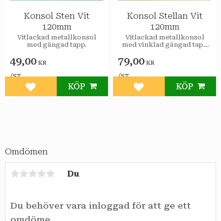
Konsol Sten Vit
Konsol Stellan Vit
120mm
120mm
Vitlackad metallkonsol
Vitlackad metallkonsol
med gängad tapp.
med vinklad gängad tapp
och stödben.
49,00
79,00
KR
KR
/
/
ST
ST
KÖP
KÖP
Lägg till i favoriter
Lägg till i favoriter
Omdömen
Du