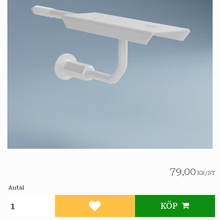
79,00
KR
/
ST
Antal
KÖP
Lägg till i favoriter