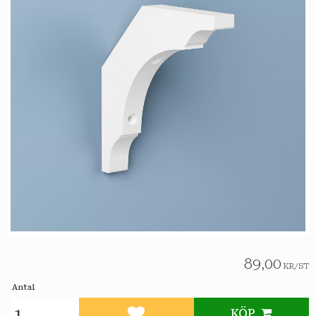
89,00
KR
/
ST
Antal
KÖP