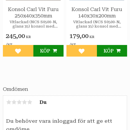
Konsol Carl Vit Furu
Konsol Carl Vit Furu
250x40x350mm
140x30x200mm
Vitlackad (NCS S0500-N,
Vitlackad (NCS S0500-N,
glans 35) konsol med
glans 35) konsol med
förborrade och försänkta
förborrade och försänkta
245,00
179,00
borrhål.
borrhål.
KR
KR
/
/
ST
ST
KÖP
KÖP
Lägg till i favoriter
Lägg till i favoriter
Omdömen
Du