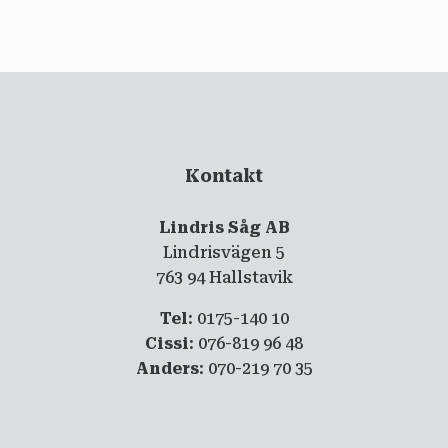
email
PRENUMERERA
Kontakt
Lindris Såg AB
Lindrisvägen 5
763 94 Hallstavik
Tel
: 0175-140 10
Cissi
: 076-819 96 48
Anders
: 070-219 70 35