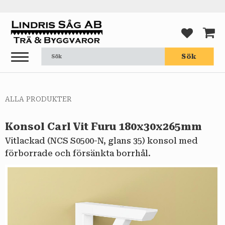
Meny
FAVORI
KUND
Sök
ALLA PRODUKTER
Konsol Carl Vit Furu 180x30x265mm
Vitlackad (NCS S0500-N, glans 35) konsol med
förborrade och försänkta borrhål.