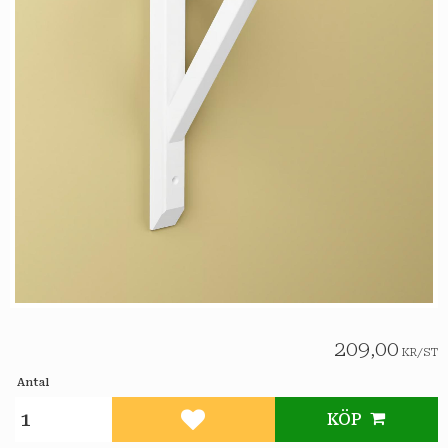
209,00
KR
/
ST
Antal
KÖP
Lägg till i favoriter