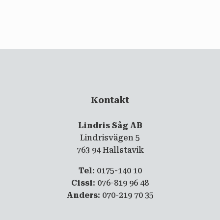
email
PRENUMERERA
Kontakt
Lindris Såg AB
Lindrisvägen 5
763 94 Hallstavik
Tel
: 0175-140 10
Cissi
: 076-819 96 48
Anders
: 070-219 70 35