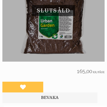
SLUTSÅLD
165,00
KR
/
PÅSE
Lägg till i favoriter
BEVAKA