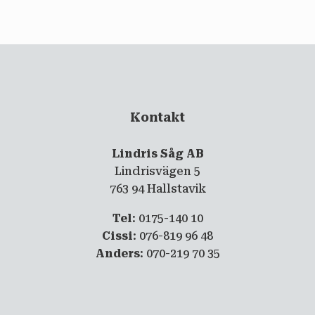
email
PRENUMERERA
Kontakt
Lindris Såg AB
Lindrisvägen 5
763 94 Hallstavik
Tel
: 0175-140 10
Cissi
: 076-819 96 48
Anders
: 070-219 70 35