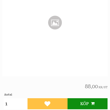
88,00
KR
/
ST
Antal
KÖP
Lägg till i favoriter