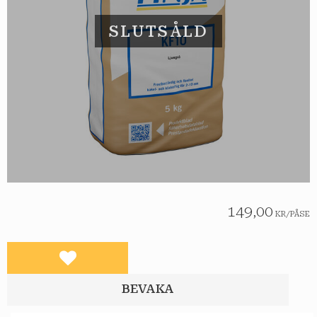
SLUTSÅLD
149,00
KR
/
PÅSE
Lägg till i favoriter
BEVAKA