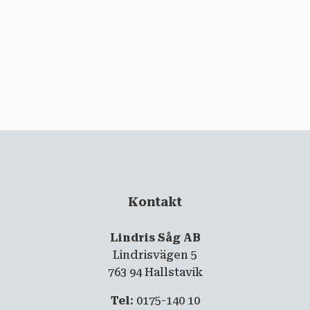
email
PRENUMERERA
Kontakt
Lindris Såg AB
Lindrisvägen 5
763 94 Hallstavik
Tel
: 0175-140 10