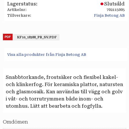
Lagerstatus
Slutsåld
Artikelnr
702115005
Tillverkare
Finja Betong AB
KF10_18388_PB_SV.PDF
Visa alla produkter från Finja Betong AB
Snabbtorkande, frostsäker och flexibel kakel-
och klinkerfog. För keramiska plattor, natursten
och glasmosaik. Kan användas till vägg och golv
i våt- och torrutrymmen både inom- och
utomhus. Lätt att bearbeta och fogfylla.
Omdömen