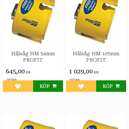
Hålsåg HM 54mm
Hålsåg HM 105mm
PROFIT
PROFIT
645,00
1 029,00
KR
KR
/
/
FÖRP
FÖRP
KÖP
KÖP
Lägg till i favoriter
Lägg till i favoriter