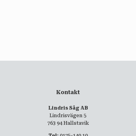
email
PRENUMERERA
Kontakt
Lindris Såg AB
Lindrisvägen 5
763 94 Hallstavik
Tel
: 0175-140 10