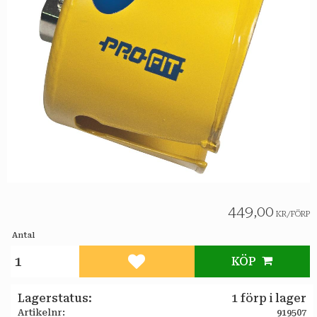
449,00
KR
/
FÖRP
Antal
KÖP
Lägg till i favoriter
Lagerstatus
1 förp i lager
Artikelnr
919507