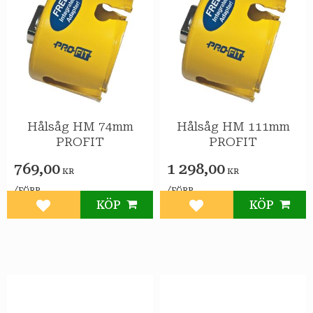
Hålsåg HM 74mm
Hålsåg HM 111mm
PROFIT
PROFIT
769,00
1 298,00
KR
KR
/
/
FÖRP
FÖRP
KÖP
KÖP
Lägg till i favoriter
Lägg till i favoriter