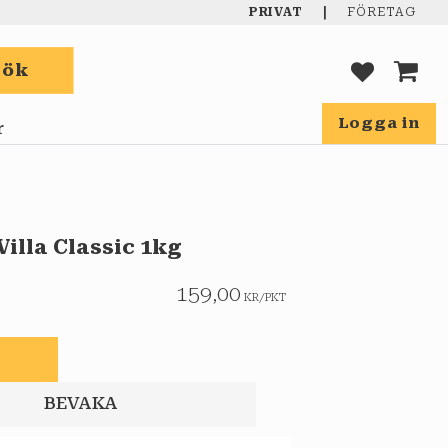
|
PRIVAT
FÖRETAG
Sök
FAVORIT
KUND
Logga in
r
Villa Classic 1kg
159,00
KR
/
PKT
gg till i favoriter
BEVAKA