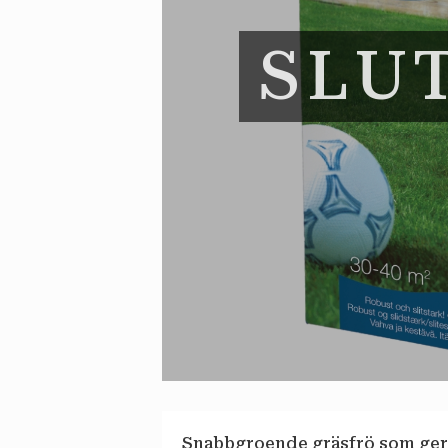
SLU
Snabbgroende gräsfrö som ger e