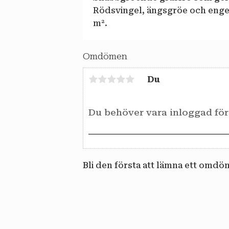
Rödsvingel, ängsgröe och engelsk
m².
Omdömen
Du
Bli den första att lämna ett omdö