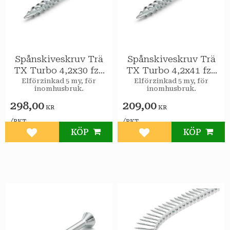
Spånskiveskruv Trä
Spånskiveskruv Trä
TX Turbo 4,2x30 fzb
TX Turbo 4,2x41 fzb
1000st/pkt
600st/pkt
Elförzinkad 5 my, för
Elförzinkad 5 my, för
inomhusbruk.
inomhusbruk.
298,00
209,00
KR
KR
/
/
PKT
PKT
KÖP
KÖP
Lägg till i favoriter
Lägg till i favoriter