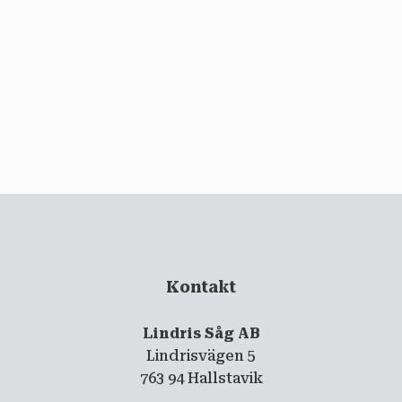
email
PRENUMERERA
Kontakt
Lindris Såg AB
Lindrisvägen 5
763 94 Hallstavik