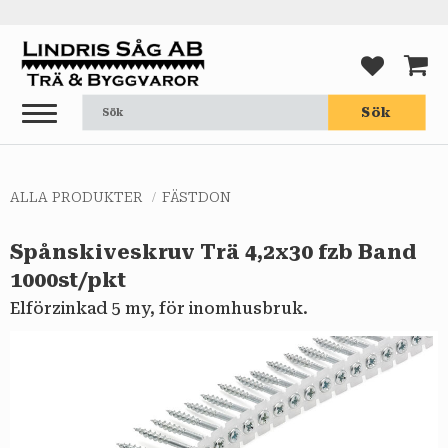
Meny
FAVORI
KUND
Sök
ALLA PRODUKTER
FÄSTDON
Spånskiveskruv Trä 4,2x30 fzb Band
1000st/pkt
Elförzinkad 5 my, för inomhusbruk.