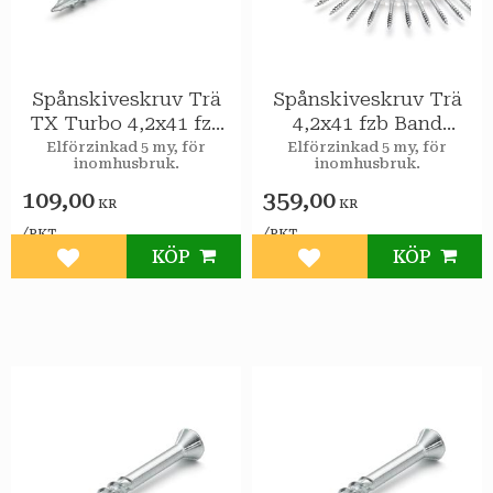
Spånskiveskruv Trä
Spånskiveskruv Trä
TX Turbo 4,2x41 fzb
4,2x41 fzb Band
200st/pkt
1000st/pkt
Elförzinkad 5 my, för
Elförzinkad 5 my, för
inomhusbruk.
inomhusbruk.
109,00
359,00
KR
KR
/
/
PKT
PKT
KÖP
KÖP
Lägg till i favoriter
Lägg till i favoriter