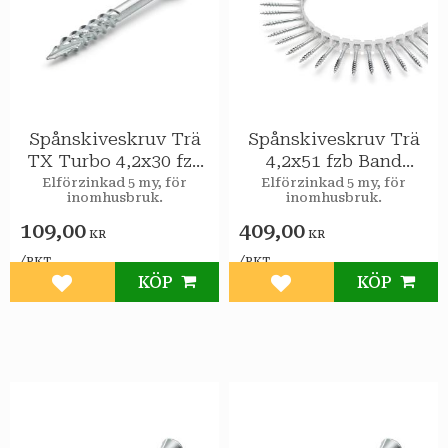
Spånskiveskruv Trä
Spånskiveskruv Trä
TX Turbo 4,2x30 fzb
4,2x51 fzb Band
250st/pkt
1000st/pkt
Elförzinkad 5 my, för
Elförzinkad 5 my, för
inomhusbruk.
inomhusbruk.
109,00
409,00
KR
KR
/
/
PKT
PKT
KÖP
KÖP
Lägg till i favoriter
Lägg till i favoriter