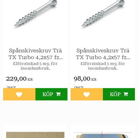
Spånskiveskruv Trä
Spånskiveskruv Trä
TX Turbo 4,2x57 fzb
TX Turbo 4,2x57 fzb
500st/pkt
150st/pkt
Elförzinkad 5 my, för
Elförzinkad 5 my, för
inomhusbruk.
inomhusbruk.
229,00
98,00
KR
KR
/
/
PKT
PKT
KÖP
KÖP
Lägg till i favoriter
Lägg till i favoriter