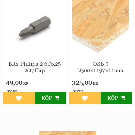
Bits Philips 2 6,3x25
OSB 3
2st/förp
2500x1197x11mm
49,00
325,00
KR
KR
/
/
FÖRP
SKIV
KÖP
KÖP
Lägg till i favoriter
Lägg till i favoriter