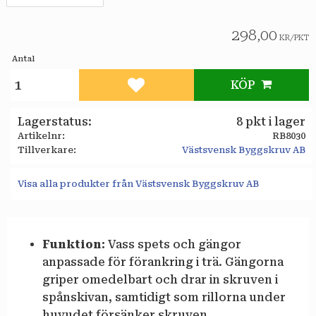
298,00
KR
/
PKT
Antal
KÖP
Lägg till i favoriter
Lagerstatus
8 pkt i lager
Artikelnr
RB8030
Tillverkare
Västsvensk Byggskruv AB
Visa alla produkter från Västsvensk Byggskruv AB
Funktion:
Vass spets och gängor
anpassade för förankring i trä. Gängorna
griper omedelbart och drar in skruven i
spånskivan, samtidigt som rillorna under
huvudet försänker skruven.