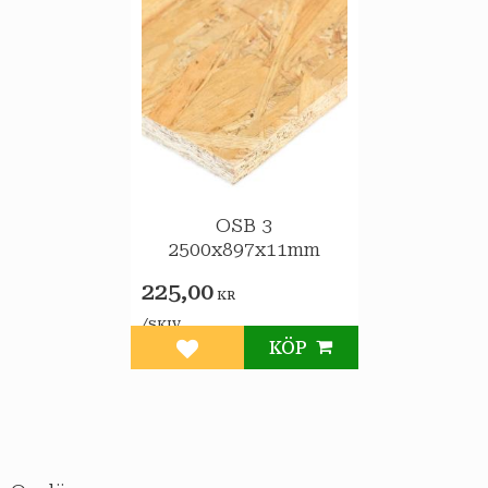
OSB 3
2500x897x11mm
225,00
KR
/
SKIV
KÖP
Lägg till i favoriter