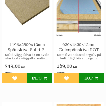
1198x2500x12mm
620x1820x12mm
Spånskiva Solid P4
Golvspånskiva ROT
Vägg
Solid Väggskiva är en av de
Som flytande undergolv på
starkaste väggalternativen
befintligt bärande golv.
på marknaden.
349,00
169,00
KR
KR
/
/
SKIV
SKIV
INFO
KÖP
Lägg till i favoriter
Lägg till i favoriter