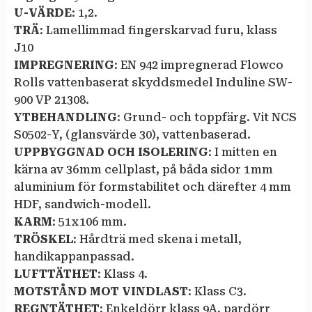
U-VÄRDE
: 1,2.
TRÄ
: Lamellimmad fingerskarvad furu, klass
J10
IMPREGNERING
: EN 942 impregnerad Flowco
Rolls vattenbaserat skyddsmedel Induline SW-
900 VP 21308.
YTBEHANDLING
: Grund- och toppfärg. Vit NCS
S0502-Y, (glansvärde 30), vattenbaserad.
UPPBYGGNAD OCH ISOLERING
: I mitten en
kärna av 36 mm cellplast, på båda sidor 1 mm
aluminium för formstabilitet och därefter 4 mm
HDF, sandwich-modell.
KARM
: 51 x 106 mm.
TRÖSKEL
: Hårdträ med skena i metall,
handikappanpassad.
LUFTTÄTHET
: Klass 4.
MOTSTÅND MOT VINDLAST
: Klass C3.
REGNTÄTHET
: Enkeldörr klass 9A, pardörr