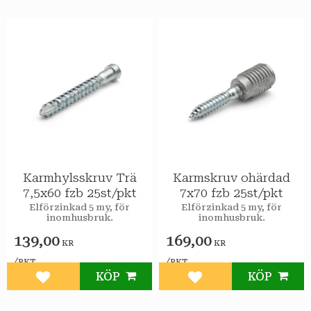
Karmhylsskruv Trä
Karmskruv ohärdad
7,5x60 fzb 25st/pkt
7x70 fzb 25st/pkt
Elförzinkad 5 my, för
Elförzinkad 5 my, för
inomhusbruk.
inomhusbruk.
139,00
169,00
KR
KR
/
/
PKT
PKT
KÖP
KÖP
Lägg till i favoriter
Lägg till i favoriter