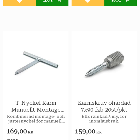
Lägg till i favoriter
Lägg till i favoriter
T-Nyckel Karm
Karmskruv ohärdad
Manuellt Montage
7x90 fzb 20st/pkt
1st/förp
Kombinerad montage- och
Elförzinkad 5 my, för
justernyckel för manuellt
inomhusbruk.
montage av karmskruv och
169,00
159,00
karmhylsor.
KR
KR