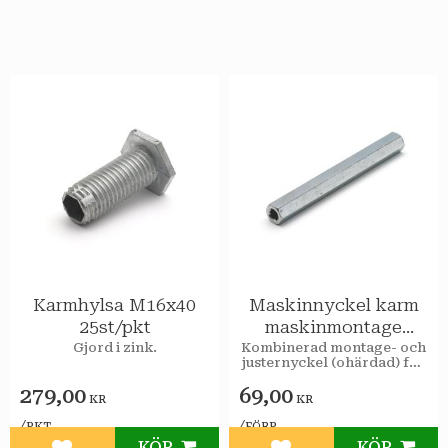
Karmhylsa M16x40
Maskinnyckel karm
25st/pkt
maskinmontage
ohärd.1st/förp
Gjord i zink.
Kombinerad montage- och
justernyckel (ohärdad) för
maskinmontage av
279,00
69,00
karmskruv och
KR
KR
karmhylsor.
/
/
PKT
FÖRP
KÖP
KÖP