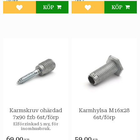
/
/
FÖRP
PKT
KÖP
KÖP
Lägg till i favoriter
Lägg till i favoriter
Karmskruv ohärdad
Karmhylsa M16x28
7x90 fzb 6st/förp
6st/förp
Elförzinkad 5 my, för
inomhusbruk.
69,00
59,00