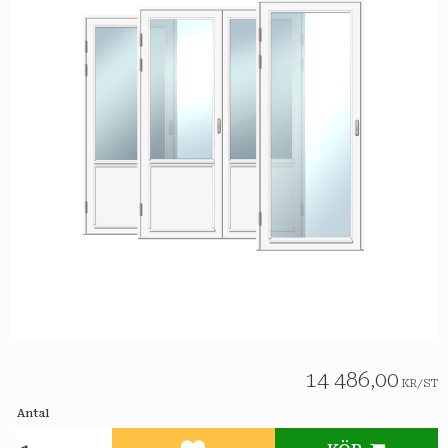
14 486,00
KR
/
ST
Antal