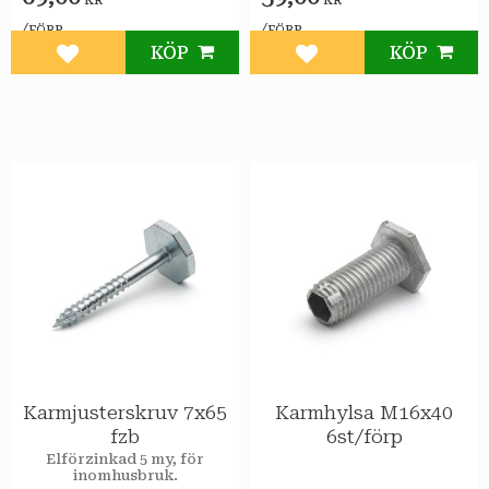
KR
KR
/
/
FÖRP
FÖRP
KÖP
KÖP
Lägg till i favoriter
Lägg till i favoriter
Karmjusterskruv 7x65
Karmhylsa M16x40
fzb
6st/förp
Elförzinkad 5 my, för
inomhusbruk.