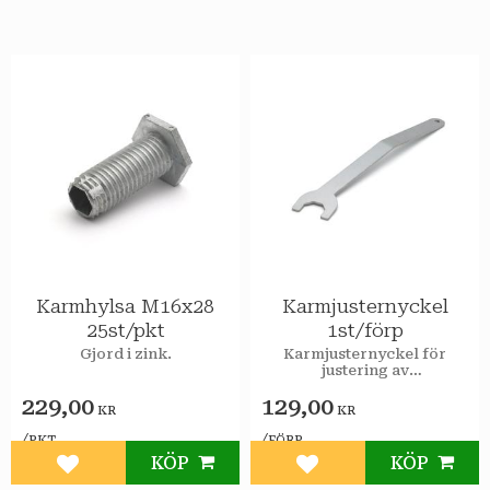
Karmhylsa M16x28
Karmjusternyckel
25st/pkt
1st/förp
Gjord i zink.
Karmjusternyckel för
justering av
karmjusterskruv.
229,00
129,00
KR
KR
/
/
PKT
FÖRP
KÖP
KÖP
Lägg till i favoriter
Lägg till i favoriter