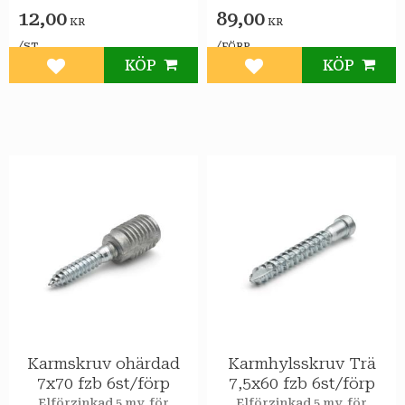
12,00
89,00
KR
KR
/
/
ST
FÖRP
KÖP
KÖP
Lägg till i favoriter
Lägg till i favoriter
Karmskruv ohärdad
Karmhylsskruv Trä
7x70 fzb 6st/förp
7,5x60 fzb 6st/förp
Elförzinkad 5 my, för
Elförzinkad 5 my, för