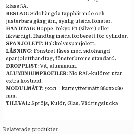
klass 5A.
BESLAG
: Sidohängda tappbärande och
justerbara gångjärn, synlig utsida fönster.
HANDTAG
: Hoppe Tokyo F1 (silver) eller
likvärdigt. Handtag insida förberett för cylinder.
SPANJOLETT
: Hakkolvsspanjolett.
LÅSNING
: Fönstret låses med sidohängd
spanjoletthandtag, fönsterbroms standard.
DROPPLIST
: Vit, aluminium.
ALUMINIUMPROFILER
: Nio RAL-kulörer utan
extra kostnad.
MODULMÅTT
: 9 x 21 = karmyttermått 880 x 2080
mm.
TILLVAL
: Spröjs, Kulör, Glas, Vädringslucka
Relaterade produkter