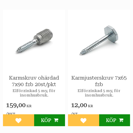
Karmskruv ohärdad
Karmjusterskruv 7x65
7x90 fzb 20st/pkt
fzb
Elförzinkad 5 my, för
Elförzinkad 5 my, för
inomhusbruk.
inomhusbruk.
159,00
12,00
KR
KR
/
/
PKT
ST
KÖP
KÖP
Lägg till i favoriter
Lägg till i favoriter