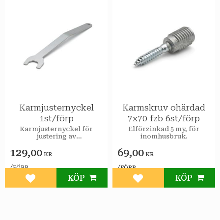
Karmjusternyckel
Karmskruv ohärdad
1st/förp
7x70 fzb 6st/förp
Karmjusternyckel för
Elförzinkad 5 my, för
justering av
inomhusbruk.
karmjusterskruv.
129,00
69,00
KR
KR
/
/
FÖRP
FÖRP
KÖP
KÖP
Lägg till i favoriter
Lägg till i favoriter