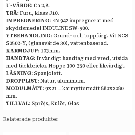
U-VÄRDE
: Ca 2,8.
TRÄ
: Furu, klass J10.
IMPREGNERING
: EN 942 impregnerat med
skyddsmedel INDULINE SW-900.
YTBEHANDLING
: Grund- och toppfärg. Vit NCS
S0502-Y, (glansvärde 30), vattenbaserad.
KARMDJUP
: 103 mm.
HANDTAG
: Invändigt handtag med vred, utsida
med täckbricka. Hoppe 300-350 eller likvärdigt.
LÅSNING
: Spanjolett.
DROPPLIST
: Natur, aluminium.
MODULMÅTT
: 9 x 21 = karmyttermått 880 x 2080
mm.
TILLVAL
: Spröjs, Kulör, Glas
Relaterade produkter