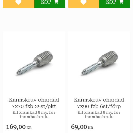
KÖP
KÖP
Lägg till i favoriter
Lägg till i favoriter
Karmskruv ohärdad
Karmskruv ohärdad
7x70 fzb 25st/pkt
7x90 fzb 6st/förp
Elförzinkad 5 my, för
Elförzinkad 5 my, för
inomhusbruk.
inomhusbruk.
169,00
69,00
KR
KR