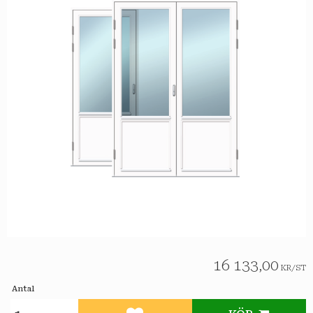
16 133,00
KR
/
ST
Antal