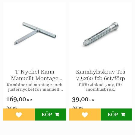
T-Nyckel Karm
Karmhylsskruv Trä
Manuellt Montage
7,5x60 fzb 6st/förp
1st/förp
Kombinerad montage- och
Elförzinkad 5 my, för
justernyckel för manuellt
inomhusbruk.
montage av karmskruv och
169,00
39,00
karmhylsor.
KR
KR
/
/
FÖRP
FÖRP
KÖP
KÖP
Lägg till i favoriter
Lägg till i favoriter