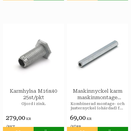
Karmhylsa M16x40
Maskinnyckel karm
25st/pkt
maskinmontage
ohärd.1st/förp
Gjord i zink.
Kombinerad montage- och
justernyckel (ohärdad) för
maskinmontage av
279,00
69,00
karmskruv och
KR
KR
karmhylsor.
/
/
PKT
FÖRP