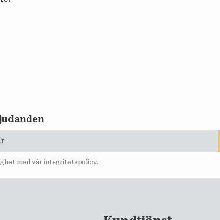
rbjudanden
lighet med vår
integritetspolicy
.