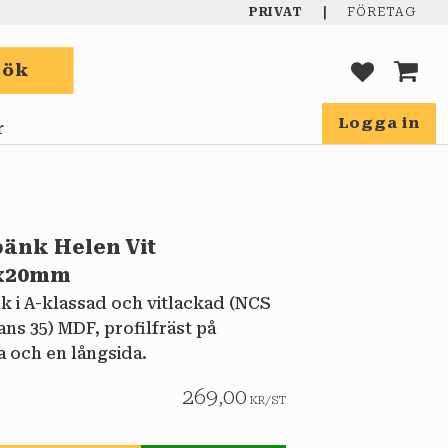
|
PRIVAT
FÖRETAG
Sök
FAVORIT
KUND
Logga in
r
bänk Helen Vit
0x20mm
k i A-klassad och vitlackad (NCS
ans 35) MDF, profilfräst på
a och en långsida.
269,00
KR
/
ST