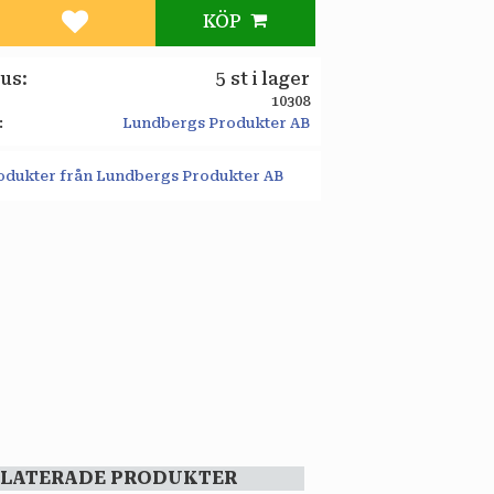
KÖP
Lägg till i favoriter
tus
5 st i lager
10308
Lundbergs Produkter AB
rodukter från Lundbergs Produkter AB
ELATERADE PRODUKTER