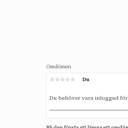
Omdömen
Du
Bli den första att lämna ett omdö