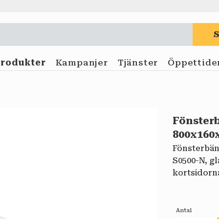
Produkter
Kampanjer
Tjänster
Öppettide
Fönster
800x16
Fönsterbän
S0500-N, gl
kortsidorn
Antal