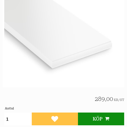
289,00
KR
/
ST
Antal
KÖP
Lägg till i favoriter