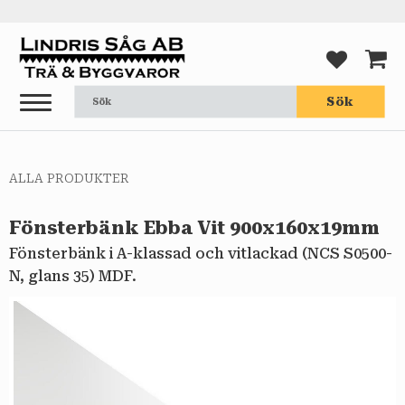
Meny
FAVORI
KUND
Sök
ALLA PRODUKTER
Fönsterbänk Ebba Vit 900x160x19mm
Fönsterbänk i A-klassad och vitlackad (NCS S0500-
N, glans 35) MDF.