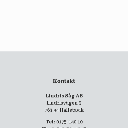
email
PRENUMERERA
Kontakt
Lindris Såg AB
Lindrisvägen 5
763 94 Hallstavik
Tel
: 0175-140 10