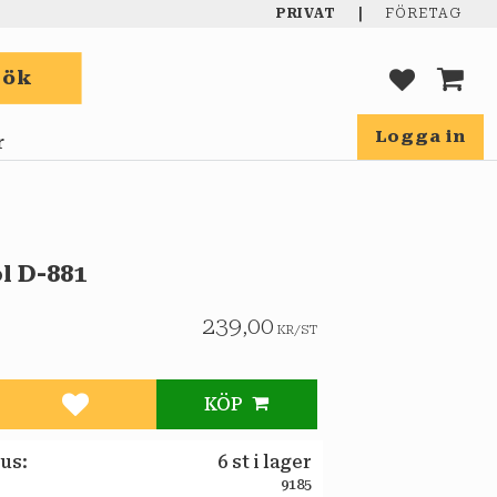
|
PRIVAT
FÖRETAG
Sök
FAVORIT
KUND
Logga in
r
l D-881
239,00
KR
/
ST
KÖP
Lägg till i favoriter
tus
6 st i lager
9185