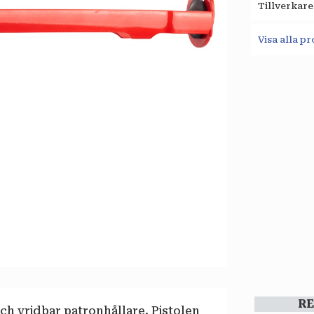
Tillverkare
Visa alla p
R
ch vridbar patronhållare. Pistolen