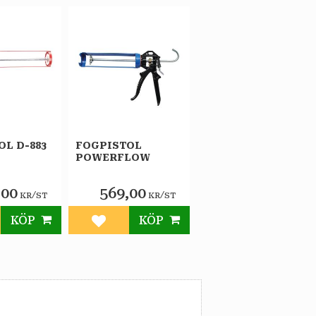
OL D-883
FOGPISTOL
POWERFLOW
,00
569,00
/
/
KR
ST
KR
ST
KÖP
KÖP
till i favoriter
Lägg till i favoriter