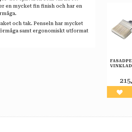
ger en mycket fin finish och har en
rmåga.
taket och tak. Penseln har mycket
förmåga samt ergonomiskt utformat
FASADPE
VINKLAD
ELITE A
215
Lägg 