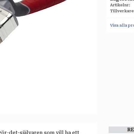
Artikelnr
Tillverkare
Visa alla 
R
ör-det-självaren som vill ha ett