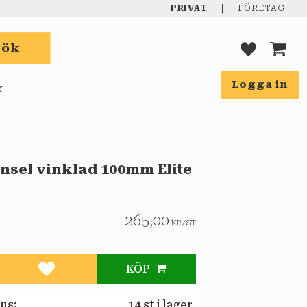
|
PRIVAT
FÖRETAG
Sök
FAVORIT
KUND
Logga in
r
nsel vinklad 100mm Elite
265,00
KR
/
ST
KÖP
Lägg till i favoriter
tus
14 st i lager