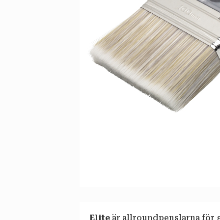
Elite
är allroundpenslarna för g