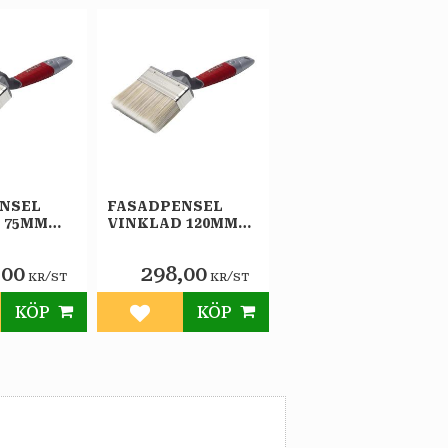
NSEL
FASADPENSEL
 75MM
VINKLAD 120MM
NZA
ELITE ANZA
,00
298,00
/
/
KR
ST
KR
ST
KÖP
KÖP
till i favoriter
Lägg till i favoriter