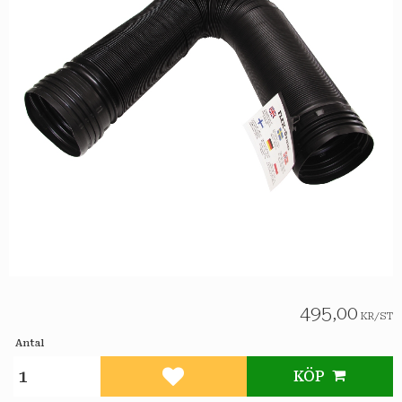
495,00
KR
/
ST
Antal
KÖP
Lägg till i favoriter