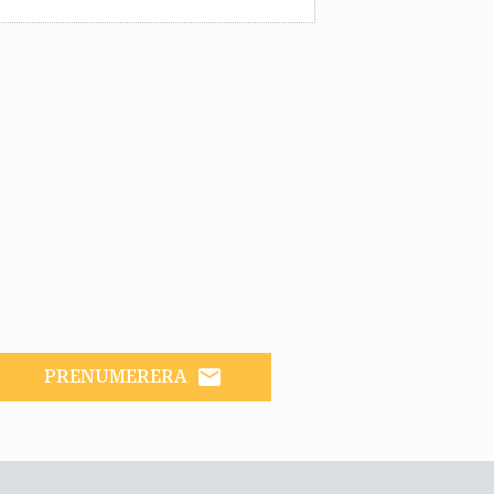
email
PRENUMERERA