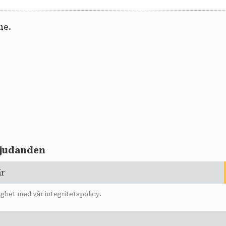
me.
rbjudanden
lighet med vår
integritetspolicy
.