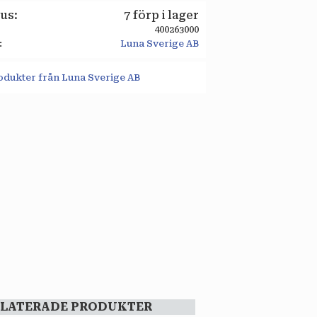
tus
7 förp i lager
400263000
Luna Sverige AB
rodukter från Luna Sverige AB
ELATERADE PRODUKTER