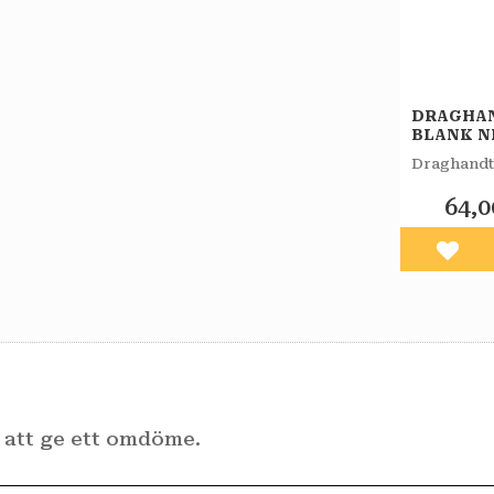
DRAGHA
BLANK N
PACK 14
Draghandta
64,0
Lägg 