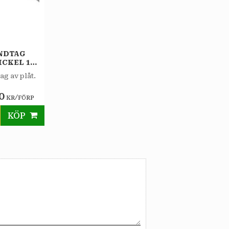
NDTAG
ICKEL 1-
0MM
g av plåt.
0
/
KR
FÖRP
KÖP
till i favoriter