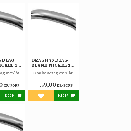
NDTAG
DRAGHANDTAG
ICKEL 1-
BLANK NICKEL 1-
0MM
PACK 125MM
g av plåt.
Draghandtag av plåt.
0
59,00
/
/
KR
FÖRP
KR
FÖRP
KÖP
KÖP
till i favoriter
Lägg till i favoriter