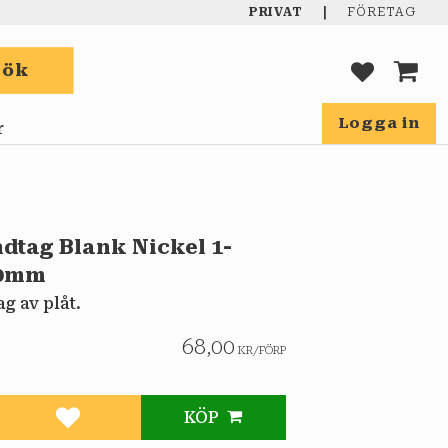
|
PRIVAT
FÖRETAG
Sök
FAVORIT
KUND
Logga in
r
dtag Blank Nickel 1-
60mm
g av plåt.
68,00
KR
/
FÖRP
KÖP
Lägg till i favoriter