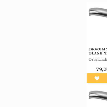
DRAGHA
BLANK N
PACK 20
Draghandta
79,0
Lägg 