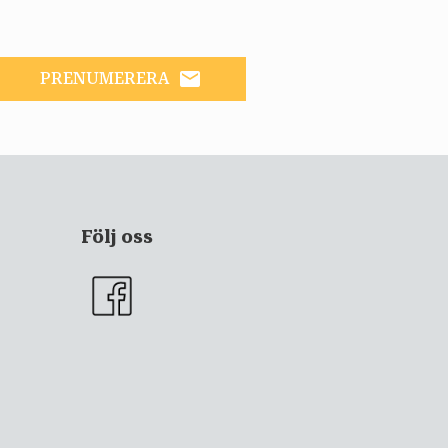
email
PRENUMERERA
Följ oss