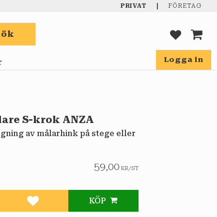
|
PRIVAT
FÖRETAG
Sök
FAVORIT
KUND
Logga in
r
lare S-krok ANZA
gning av målarhink på stege eller
59,00
KR
/
ST
KÖP
Lägg till i favoriter