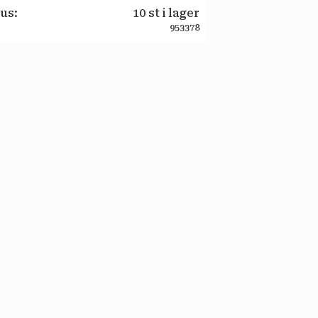
tus
10 st i lager
953378