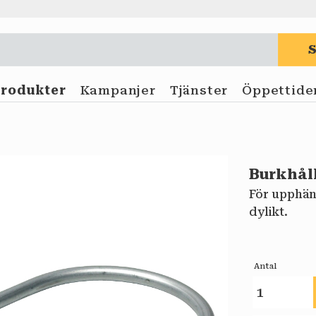
Produkter
Kampanjer
Tjänster
Öppettide
Burkhål
För upphän
dylikt.
Antal