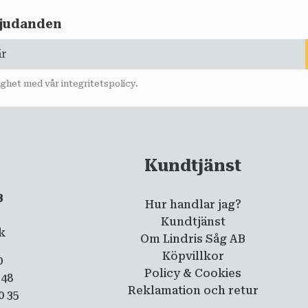
rbjudanden
lighet med vår
integritetspolicy
.
Kundtjänst
B
Hur handlar jag?
5
Kundtjänst
ik
Om Lindris Såg AB
Köpvillkor
0
Policy & Cookies
 48
Reklamation och retur
0 35