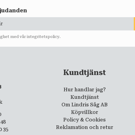
rbjudanden
lighet med vår
integritetspolicy
.
Kundtjänst
B
Hur handlar jag?
5
Kundtjänst
ik
Om Lindris Såg AB
Köpvillkor
0
Policy & Cookies
 48
Reklamation och retur
0 35