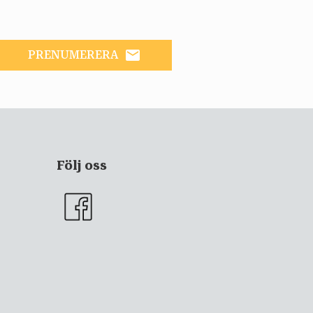
email
PRENUMERERA
Följ oss