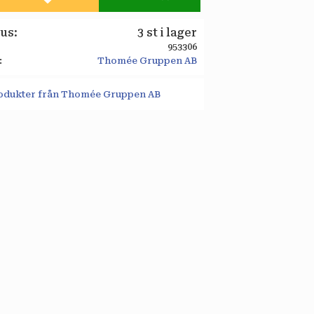
Lägg till i favoriter
tus
3 st i lager
953306
Thomée Gruppen AB
produkter från Thomée Gruppen AB