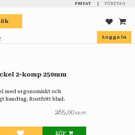
|
PRIVAT
FÖRETAG
Sök
FAVORIT
KUND
Logga in
r
ckel 2-komp 250mm
el med ergonomiskt och
t handtag. Rostfritt blad.
265,00
KR
/
ST
KÖP