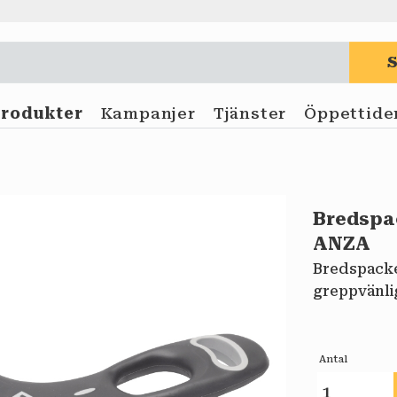
Produkter
Kampanjer
Tjänster
Öppettide
Bredspa
ANZA
Bredspack
greppvänlig
Antal