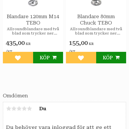
Blandare 120mm M14
Blandare 80mm
TEBO
Chuck TEBO
Allroundblandare med två
Allroundblandare med två
blad som trycker ner
blad som trycker ner
materialet. Utmärkt för
materialet. Utmärkt för
435,00
155,00
material som t.ex. fix, fog
material som t.ex. fix, fog
KR
KR
och mur/putsbruk.
och mur/putsbruk.
/
/
ST
ST
KÖP
KÖP
Lägg till i favoriter
Lägg till i favoriter
Omdömen
Du