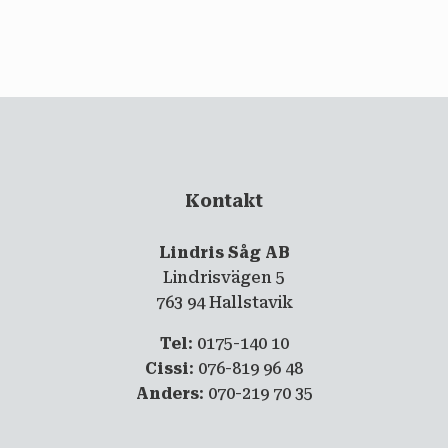
email
PRENUMERERA
Kontakt
Lindris Såg AB
Lindrisvägen 5
763 94 Hallstavik
Tel
: 0175-140 10
Cissi
: 076-819 96 48
Anders
: 070-219 70 35